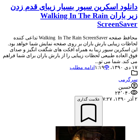
دانلود اسکرین سیور بسیار زیبای قدم زدن
زیر باران Walking In The Rain
ScreenSaver
محافظ صفحه Walking In The Rain ScreenSaver تداعی کننده
لحاظات زیبایی بارش باران بر روی صفحه نمایش شما خواهد بود.
این اسکرین سیور زیبا به همراه افکت های شگفت انگیز و صدای
فوق العاده طبیعی لحظات زیبایی را از بارش باران برای شما فراهم
می کند. شما می تو...
۱۷ دی ۱۳۹۰،‏ ۱:۱۹
ادامه مطلب
سرگرمی
حسین
۲۴٬۰۴۰
۲ آذر ۱۳۹۰،‏ ۷:۲۷
علامت گذاری