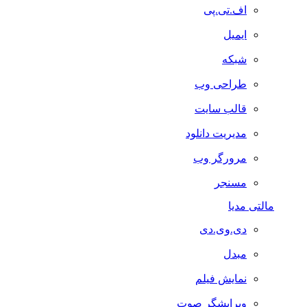
اف.تی.پی
ایمیل
شبکه
طراحی وب
قالب سایت
مدیریت دانلود
مرورگر وب
مسنجر
مالتی مدیا
دی.وی.دی
مبدل
نمایش فیلم
ویرایشگر صوت