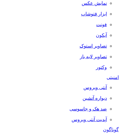
نمایش عکس
ابزار فتوشاپ
فونت
آیکون
تصاویر استوک
تصاویر لایه باز
وکتور
امنیتی
آنتی ویروس
دیواره آتشین
ضد هک و جاسوسی
آپدیت آنتی ویروس
گوناگون