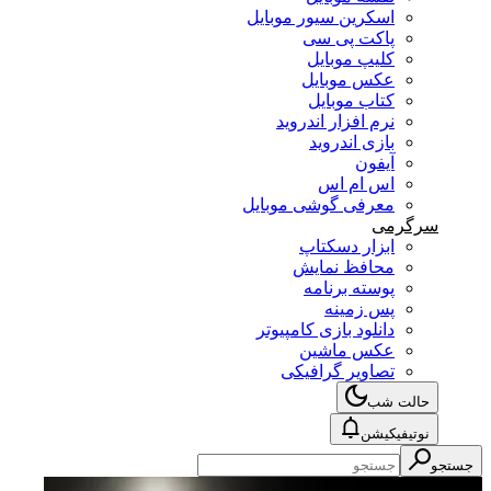
اسکرین سیور موبایل
پاکت پی سی
کلیپ موبایل
عکس موبایل
کتاب موبایل
نرم افزار اندروید
بازی اندروید
آیفون
اس ام اس
معرفی گوشی موبایل
سرگرمی
ابزار دسکتاپ
محافظ نمایش
پوسته برنامه
پس زمینه
دانلود بازی کامپیوتر
عکس ماشین
تصاویر گرافیکی
حالت شب
نوتیفیکیشن
جستجو