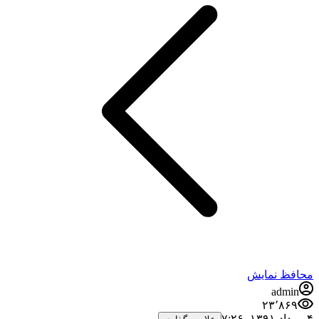
محافظ نمایش
admin
۲۳٬۸۶۹
۴ مرداد ۱۳۹۱،‏ ۷:۲۶