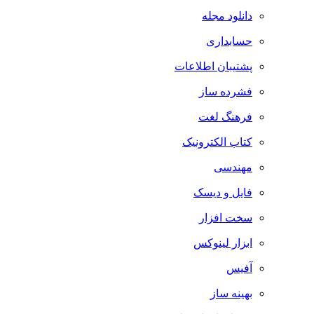
دانلود مجله
حسابداری
پشتیبان اطلاعات
فشرده ساز
فرهنگ لغت
کتاب الکترونیک
مهندسی
فایل و دیسک
سخت افزار
ابزار لینوکس
آفیس
بهینه ساز