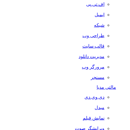
اف.تی.پی
ایمیل
شبکه
طراحی وب
قالب سایت
مدیریت دانلود
مرورگر وب
مسنجر
مالتی مدیا
دی.وی.دی
مبدل
نمایش فیلم
ویرایشگر صوت