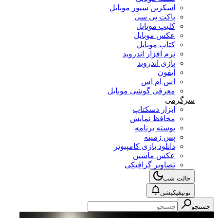
اسکرین سیور موبایل
پاکت پی سی
کلیپ موبایل
عکس موبایل
کتاب موبایل
نرم افزار اندروید
بازی اندروید
آیفون
اس ام اس
معرفی گوشی موبایل
سرگرمی
ابزار دسکتاپ
محافظ نمایش
پوسته برنامه
پس زمینه
دانلود بازی کامپیوتر
عکس ماشین
تصاویر گرافیکی
حالت شب
نوتیفیکیشن
جستجو