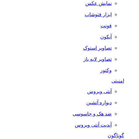
نمایش عکس
ابزار فتوشاپ
فونت
آیکون
تصاویر استوک
تصاویر لایه باز
وکتور
امنیتی
آنتی ویروس
دیواره آتشین
ضد هک و جاسوسی
آپدیت آنتی ویروس
گوناگون