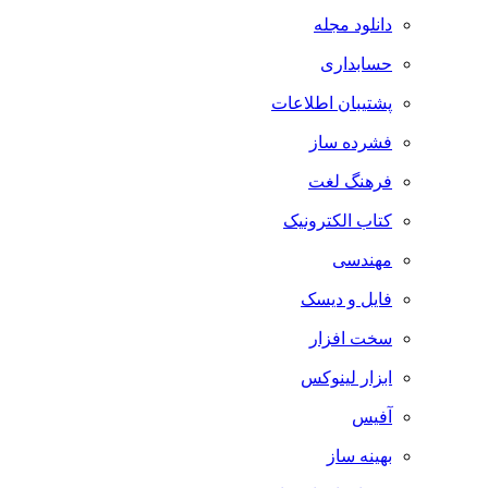
دانلود مجله
حسابداری
پشتیبان اطلاعات
فشرده ساز
فرهنگ لغت
کتاب الکترونیک
مهندسی
فایل و دیسک
سخت افزار
ابزار لینوکس
آفیس
بهینه ساز