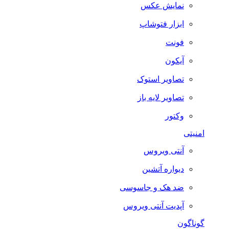
نمایش عکس
ابزار فتوشاپ
فونت
آیکون
تصاویر استوک
تصاویر لایه باز
وکتور
امنیتی
آنتی ویروس
دیواره آتشین
ضد هک و جاسوسی
آپدیت آنتی ویروس
گوناگون