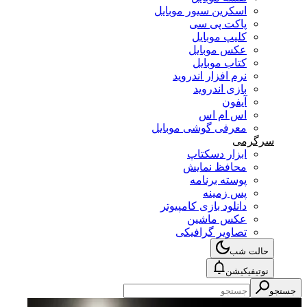
اسکرین سیور موبایل
پاکت پی سی
کلیپ موبایل
عکس موبایل
کتاب موبایل
نرم افزار اندروید
بازی اندروید
آیفون
اس ام اس
معرفی گوشی موبایل
سرگرمی
ابزار دسکتاپ
محافظ نمایش
پوسته برنامه
پس زمینه
دانلود بازی کامپیوتر
عکس ماشین
تصاویر گرافیکی
حالت شب
نوتیفیکیشن
جستجو