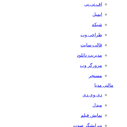
اف.تی.پی
ایمیل
شبکه
طراحی وب
قالب سایت
مدیریت دانلود
مرورگر وب
مسنجر
مالتی مدیا
دی.وی.دی
مبدل
نمایش فیلم
ویرایشگر صوت