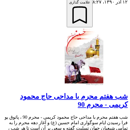
۱۲ آذر ۱۳۹۰،‏ ۸:۲۷
علامت گذاری
شب هفتم محرم با مداحی حاج محمود
کریمی - محرم 90
شب هفتم محرم با مداحی حاج محمود کریمی - محرم 90 ، پاتوق یو
فرا رسیدن ایام سوگواری امام حسین (ع) و آغاز دهه محرم را به
تمامی شیعیان جهان تسلیت گفته و سعی بر آن است تا هر شب ،