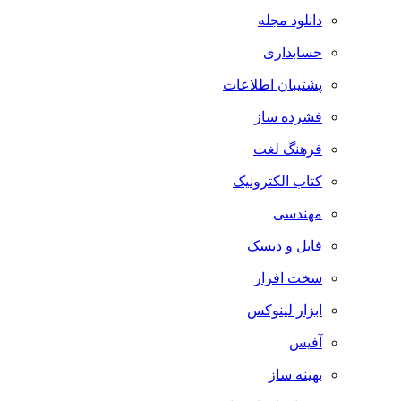
دانلود مجله
حسابداری
پشتیبان اطلاعات
فشرده ساز
فرهنگ لغت
کتاب الکترونیک
مهندسی
فایل و دیسک
سخت افزار
ابزار لینوکس
آفیس
بهینه ساز