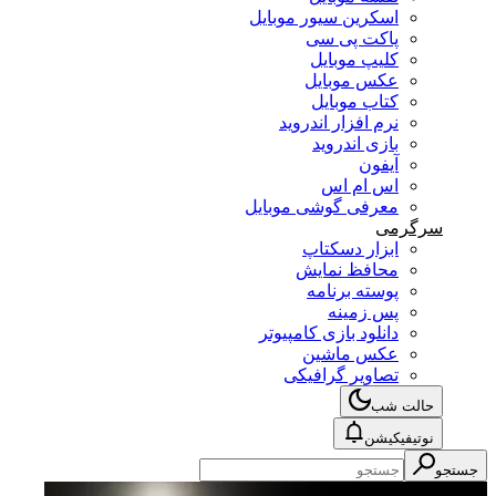
اسکرین سیور موبایل
پاکت پی سی
کلیپ موبایل
عکس موبایل
کتاب موبایل
نرم افزار اندروید
بازی اندروید
آیفون
اس ام اس
معرفی گوشی موبایل
سرگرمی
ابزار دسکتاپ
محافظ نمایش
پوسته برنامه
پس زمینه
دانلود بازی کامپیوتر
عکس ماشین
تصاویر گرافیکی
حالت شب
نوتیفیکیشن
جستجو