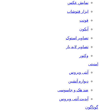
نمایش عکس
ابزار فتوشاپ
فونت
آیکون
تصاویر استوک
تصاویر لایه باز
وکتور
امنیتی
آنتی ویروس
دیواره آتشین
ضد هک و جاسوسی
آپدیت آنتی ویروس
گوناگون