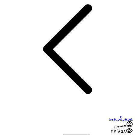
مرورگر وب
حسین
۲۷٬۸۵۸