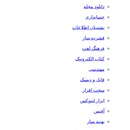
دانلود مجله
حسابداری
پشتیبان اطلاعات
فشرده ساز
فرهنگ لغت
کتاب الکترونیک
مهندسی
فایل و دیسک
سخت افزار
ابزار لینوکس
آفیس
بهینه ساز