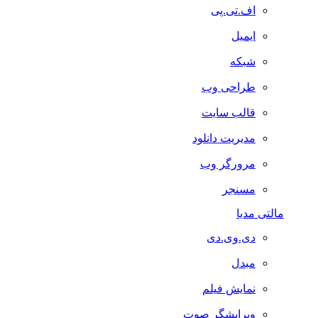
اف.تی.پی
ایمیل
شبکه
طراحی وب
قالب سایت
مدیریت دانلود
مرورگر وب
مسنجر
مالتی مدیا
دی.وی.دی
مبدل
نمایش فیلم
ویرایشگر صوت