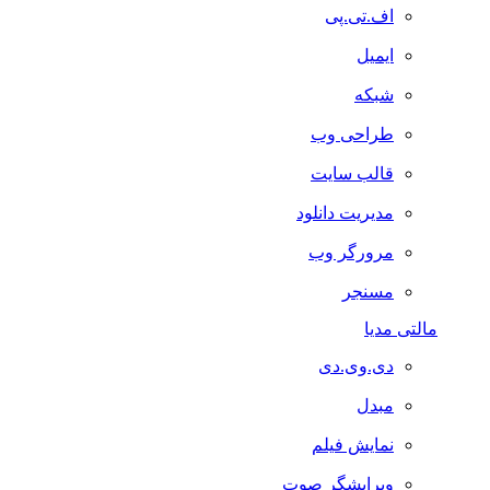
اف.تی.پی
ایمیل
شبکه
طراحی وب
قالب سایت
مدیریت دانلود
مرورگر وب
مسنجر
مالتی مدیا
دی.وی.دی
مبدل
نمایش فیلم
ویرایشگر صوت