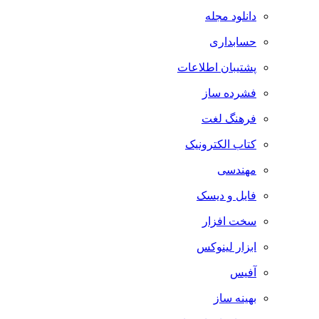
دانلود مجله
حسابداری
پشتیبان اطلاعات
فشرده ساز
فرهنگ لغت
کتاب الکترونیک
مهندسی
فایل و دیسک
سخت افزار
ابزار لینوکس
آفیس
بهینه ساز