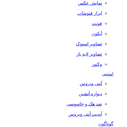
نمایش عکس
ابزار فتوشاپ
فونت
آیکون
تصاویر استوک
تصاویر لایه باز
وکتور
امنیتی
آنتی ویروس
دیواره آتشین
ضد هک و جاسوسی
آپدیت آنتی ویروس
گوناگون