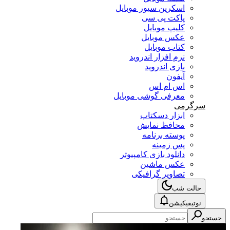
اسکرین سیور موبایل
پاکت پی سی
کلیپ موبایل
عکس موبایل
کتاب موبایل
نرم افزار اندروید
بازی اندروید
آیفون
اس ام اس
معرفی گوشی موبایل
سرگرمی
ابزار دسکتاپ
محافظ نمایش
پوسته برنامه
پس زمینه
دانلود بازی کامپیوتر
عکس ماشین
تصاویر گرافیکی
حالت شب
نوتیفیکیشن
جستجو