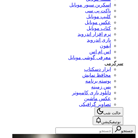
اسکرین سیور موبایل
پاکت پی سی
کلیپ موبایل
عکس موبایل
کتاب موبایل
نرم افزار اندروید
بازی اندروید
آیفون
اس ام اس
معرفی گوشی موبایل
سرگرمی
ابزار دسکتاپ
محافظ نمایش
پوسته برنامه
پس زمینه
دانلود بازی کامپیوتر
عکس ماشین
تصاویر گرافیکی
حالت شب
نوتیفیکیشن
جستجو