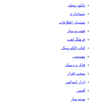
دانلود مجله
حسابداری
پشتیبان اطلاعات
فشرده ساز
فرهنگ لغت
کتاب الکترونیک
مهندسی
فایل و دیسک
سخت افزار
ابزار لینوکس
آفیس
بهینه ساز