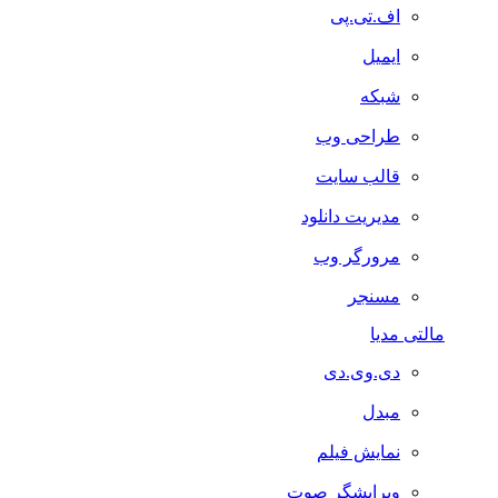
اف.تی.پی
ایمیل
شبکه
طراحی وب
قالب سایت
مدیریت دانلود
مرورگر وب
مسنجر
مالتی مدیا
دی.وی.دی
مبدل
نمایش فیلم
ویرایشگر صوت