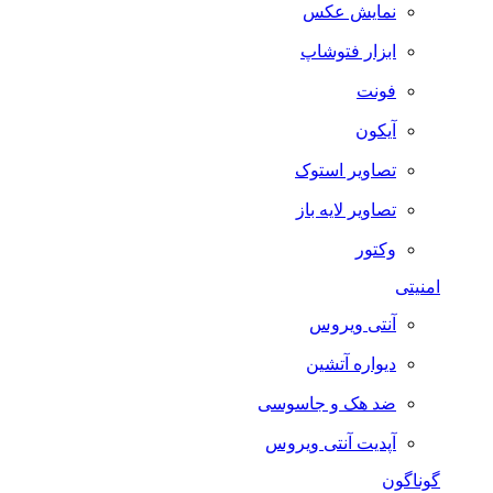
نمایش عکس
ابزار فتوشاپ
فونت
آیکون
تصاویر استوک
تصاویر لایه باز
وکتور
امنیتی
آنتی ویروس
دیواره آتشین
ضد هک و جاسوسی
آپدیت آنتی ویروس
گوناگون