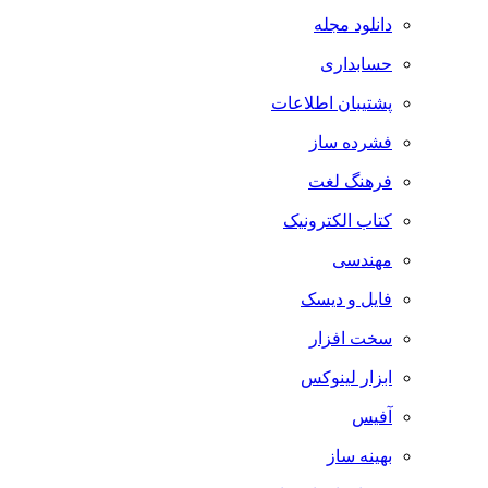
دانلود مجله
حسابداری
پشتیبان اطلاعات
فشرده ساز
فرهنگ لغت
کتاب الکترونیک
مهندسی
فایل و دیسک
سخت افزار
ابزار لینوکس
آفیس
بهینه ساز