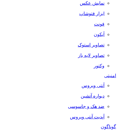
نمایش عکس
ابزار فتوشاپ
فونت
آیکون
تصاویر استوک
تصاویر لایه باز
وکتور
امنیتی
آنتی ویروس
دیواره آتشین
ضد هک و جاسوسی
آپدیت آنتی ویروس
گوناگون