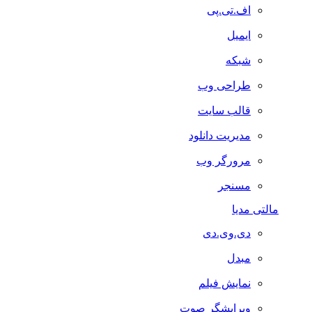
اف.تی.پی
ایمیل
شبکه
طراحی وب
قالب سایت
مدیریت دانلود
مرورگر وب
مسنجر
مالتی مدیا
دی.وی.دی
مبدل
نمایش فیلم
ویرایشگر صوت