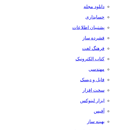
دانلود مجله
حسابداری
پشتیبان اطلاعات
فشرده ساز
فرهنگ لغت
کتاب الکترونیک
مهندسی
فایل و دیسک
سخت افزار
ابزار لینوکس
آفیس
بهینه ساز