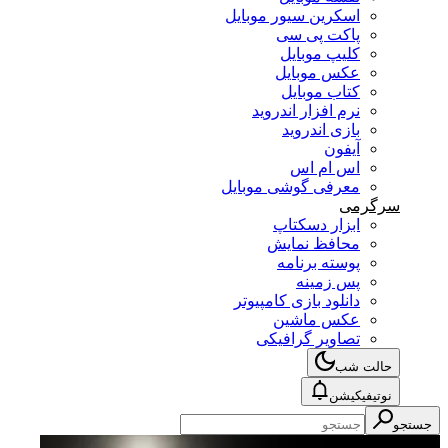
اسکرین سیور موبایل
پاکت پی سی
کلیپ موبایل
عکس موبایل
کتاب موبایل
نرم افزار اندروید
بازی اندروید
آیفون
اس ام اس
معرفی گوشی موبایل
سرگرمی
ابزار دسکتاپ
محافظ نمایش
پوسته برنامه
پس زمینه
دانلود بازی کامپیوتر
عکس ماشین
تصاویر گرافیکی
حالت شب
نوتیفیکیشن
جستجو