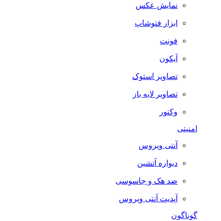
نمایش عکس
ابزار فتوشاپ
فونت
آیکون
تصاویر استوک
تصاویر لایه باز
وکتور
امنیتی
آنتی ویروس
دیواره آتشین
ضد هک و جاسوسی
آپدیت آنتی ویروس
گوناگون