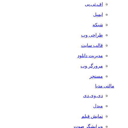
اف.تی.پی
ایمیل
شبکه
طراحی وب
قالب سایت
مدیریت دانلود
مرورگر وب
مسنجر
مالتی مدیا
دی.وی.دی
مبدل
نمایش فیلم
ویرایشگر صوت