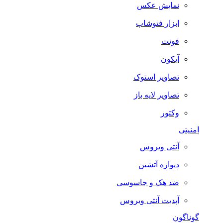
نمایش عکس
ابزار فتوشاپ
فونت
آیکون
تصاویر استوک
تصاویر لایه باز
وکتور
امنیتی
آنتی ویروس
دیواره آتشین
ضد هک و جاسوسی
آپدیت آنتی ویروس
گوناگون