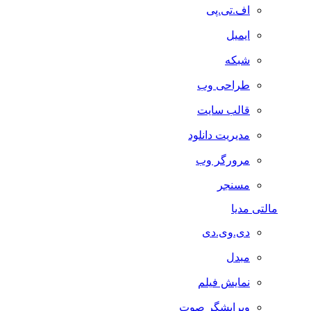
اف.تی.پی
ایمیل
شبکه
طراحی وب
قالب سایت
مدیریت دانلود
مرورگر وب
مسنجر
مالتی مدیا
دی.وی.دی
مبدل
نمایش فیلم
ویرایشگر صوت