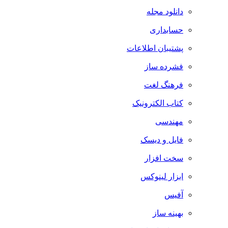
دانلود مجله
حسابداری
پشتیبان اطلاعات
فشرده ساز
فرهنگ لغت
کتاب الکترونیک
مهندسی
فایل و دیسک
سخت افزار
ابزار لینوکس
آفیس
بهینه ساز