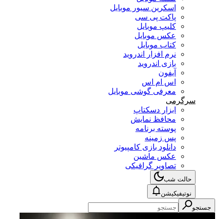
اسکرین سیور موبایل
پاکت پی سی
کلیپ موبایل
عکس موبایل
کتاب موبایل
نرم افزار اندروید
بازی اندروید
آیفون
اس ام اس
معرفی گوشی موبایل
سرگرمی
ابزار دسکتاپ
محافظ نمایش
پوسته برنامه
پس زمینه
دانلود بازی کامپیوتر
عکس ماشین
تصاویر گرافیکی
حالت شب
نوتیفیکیشن
جستجو