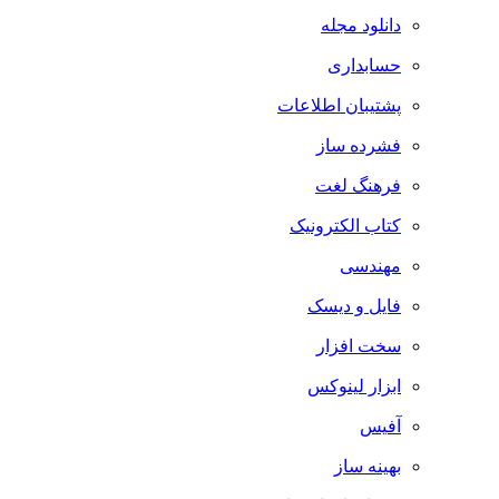
دانلود مجله
حسابداری
پشتیبان اطلاعات
فشرده ساز
فرهنگ لغت
کتاب الکترونیک
مهندسی
فایل و دیسک
سخت افزار
ابزار لینوکس
آفیس
بهینه ساز