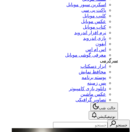
اسکرین سیور موبایل
پاکت پی سی
کلیپ موبایل
عکس موبایل
کتاب موبایل
نرم افزار اندروید
بازی اندروید
آیفون
اس ام اس
معرفی گوشی موبایل
سرگرمی
ابزار دسکتاپ
محافظ نمایش
پوسته برنامه
پس زمینه
دانلود بازی کامپیوتر
عکس ماشین
تصاویر گرافیکی
حالت شب
نوتیفیکیشن
جستجو