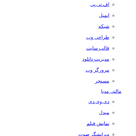
اف.تی.پی
ایمیل
شبکه
طراحی وب
قالب سایت
مدیریت دانلود
مرورگر وب
مسنجر
مالتی مدیا
دی.وی.دی
مبدل
نمایش فیلم
ویرایشگر صوت