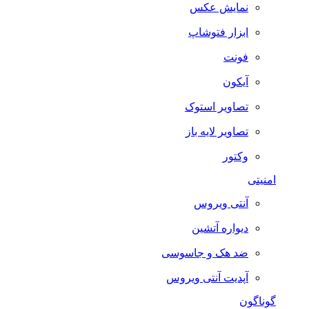
نمایش عکس
ابزار فتوشاپ
فونت
آیکون
تصاویر استوک
تصاویر لایه باز
وکتور
امنیتی
آنتی ویروس
دیواره آتشین
ضد هک و جاسوسی
آپدیت آنتی ویروس
گوناگون