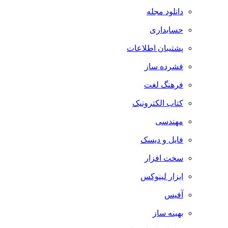
دانلود مجله
حسابداری
پشتیبان اطلاعات
فشرده ساز
فرهنگ لغت
کتاب الکترونیک
مهندسی
فایل و دیسک
سخت افزار
ابزار لینوکس
آفیس
بهینه ساز