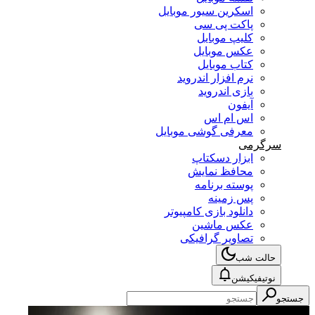
اسکرین سیور موبایل
پاکت پی سی
کلیپ موبایل
عکس موبایل
کتاب موبایل
نرم افزار اندروید
بازی اندروید
آیفون
اس ام اس
معرفی گوشی موبایل
سرگرمی
ابزار دسکتاپ
محافظ نمایش
پوسته برنامه
پس زمینه
دانلود بازی کامپیوتر
عکس ماشین
تصاویر گرافیکی
حالت شب
نوتیفیکیشن
جستجو