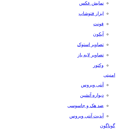
نمایش عکس
ابزار فتوشاپ
فونت
آیکون
تصاویر استوک
تصاویر لایه باز
وکتور
امنیتی
آنتی ویروس
دیواره آتشین
ضد هک و جاسوسی
آپدیت آنتی ویروس
گوناگون