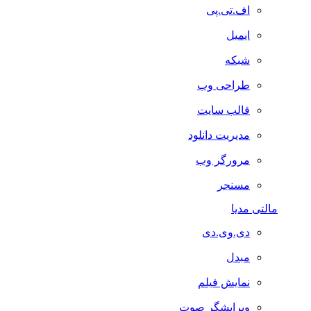
اف.تی.پی
ایمیل
شبکه
طراحی وب
قالب سایت
مدیریت دانلود
مرورگر وب
مسنجر
مالتی مدیا
دی.وی.دی
مبدل
نمایش فیلم
ویرایشگر صوت