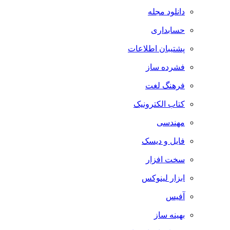
دانلود مجله
حسابداری
پشتیبان اطلاعات
فشرده ساز
فرهنگ لغت
کتاب الکترونیک
مهندسی
فایل و دیسک
سخت افزار
ابزار لینوکس
آفیس
بهینه ساز