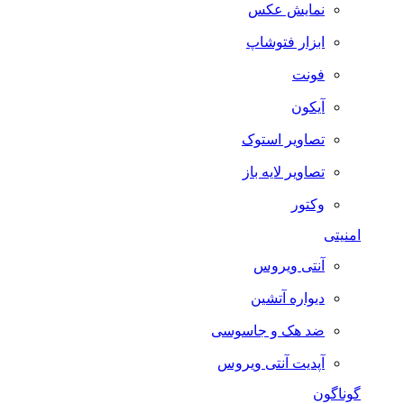
نمایش عکس
ابزار فتوشاپ
فونت
آیکون
تصاویر استوک
تصاویر لایه باز
وکتور
امنیتی
آنتی ویروس
دیواره آتشین
ضد هک و جاسوسی
آپدیت آنتی ویروس
گوناگون