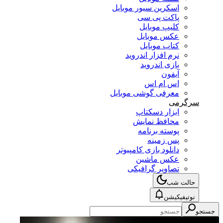
اسکرین سیور موبایل
پاکت پی سی
کلیپ موبایل
عکس موبایل
کتاب موبایل
نرم افزار اندروید
بازی اندروید
آیفون
اس ام اس
معرفی گوشی موبایل
سرگرمی
ابزار دسکتاپ
محافظ نمایش
پوسته برنامه
پس زمینه
دانلود بازی کامپیوتر
عکس ماشین
تصاویر گرافیکی
حالت شب
نوتیفیکیشن
جستجو