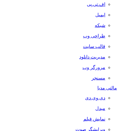
اف.تی.پی
ایمیل
شبکه
طراحی وب
قالب سایت
مدیریت دانلود
مرورگر وب
مسنجر
مالتی مدیا
دی.وی.دی
مبدل
نمایش فیلم
ویرایشگر صوت