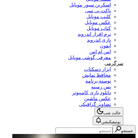
اسکرین سیور موبایل
پاکت پی سی
کلیپ موبایل
عکس موبایل
کتاب موبایل
نرم افزار اندروید
بازی اندروید
آیفون
اس ام اس
معرفی گوشی موبایل
سرگرمی
ابزار دسکتاپ
محافظ نمایش
پوسته برنامه
پس زمینه
دانلود بازی کامپیوتر
عکس ماشین
تصاویر گرافیکی
حالت شب
نوتیفیکیشن
جستجو