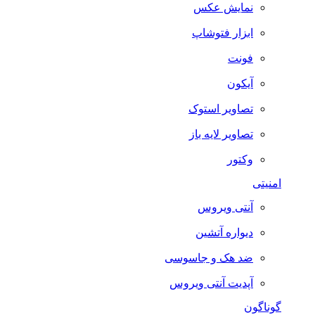
نمایش عکس
ابزار فتوشاپ
فونت
آیکون
تصاویر استوک
تصاویر لایه باز
وکتور
امنیتی
آنتی ویروس
دیواره آتشین
ضد هک و جاسوسی
آپدیت آنتی ویروس
گوناگون