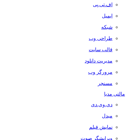
اف.تی.پی
ایمیل
شبکه
طراحی وب
قالب سایت
مدیریت دانلود
مرورگر وب
مسنجر
مالتی مدیا
دی.وی.دی
مبدل
نمایش فیلم
ویرایشگر صوت