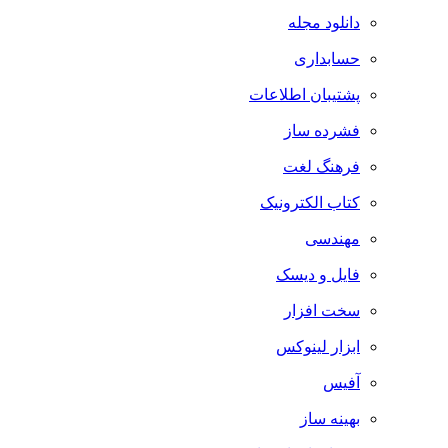
دانلود مجله
حسابداری
پشتیبان اطلاعات
فشرده ساز
فرهنگ لغت
کتاب الکترونیک
مهندسی
فایل و دیسک
سخت افزار
ابزار لینوکس
آفیس
بهینه ساز