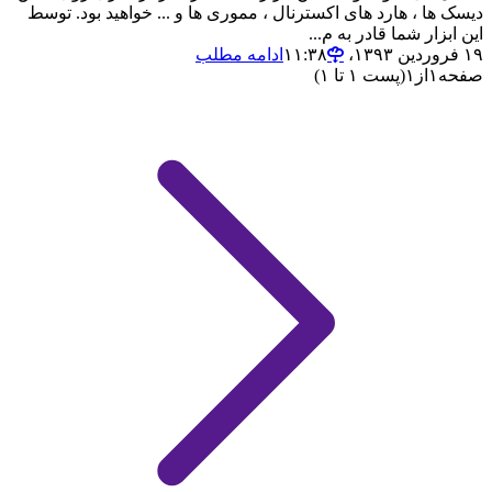
دیسک ها ، هارد های اکسترنال ، مموری ها و ... خواهید بود. توسط
این ابزار شما قادر به م...
۱۹ فروردین ۱۳۹۳،‏ ۱۱:۳۸
ادامه مطلب
صفحه
۱
از
۱
(پست ۱ تا ۱)