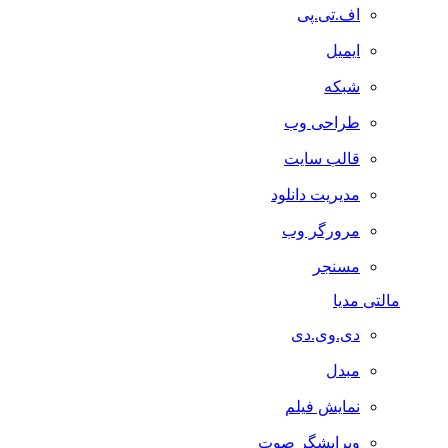
اف.تی.پی
ایمیل
شبکه
طراحی وب
قالب سایت
مدیریت دانلود
مرورگر وب
مسنجر
مالتی مدیا
دی.وی.دی
مبدل
نمایش فیلم
ویرایشگر صوت