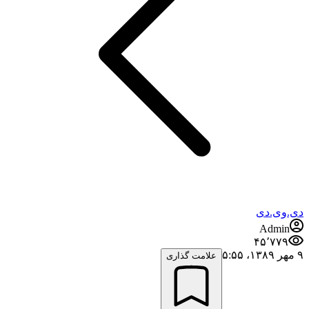
دی.وی.دی
Admin
۴۵٬۷۷۹
۹ مهر ۱۳۸۹،‏ ۵:۵۵
علامت گذاری