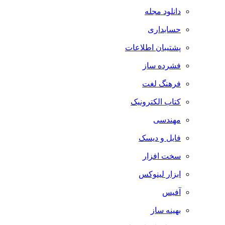
دانلود مجله
حسابداری
پشتیبان اطلاعات
فشرده ساز
فرهنگ لغت
کتاب الکترونیک
مهندسی
فایل و دیسک
سخت افزار
ابزار لینوکس
آفیس
بهینه ساز