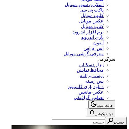
اسکرین سیور موبایل
پاکت پی سی
کلیپ موبایل
عکس موبایل
کتاب موبایل
نرم افزار اندروید
بازی اندروید
آیفون
اس ام اس
معرفی گوشی موبایل
سرگرمی
ابزار دسکتاپ
محافظ نمایش
پوسته برنامه
پس زمینه
دانلود بازی کامپیوتر
عکس ماشین
تصاویر گرافیکی
حالت شب
نوتیفیکیشن
جستجو