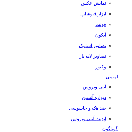
نمایش عکس
ابزار فتوشاپ
فونت
آیکون
تصاویر استوک
تصاویر لایه باز
وکتور
امنیتی
آنتی ویروس
دیواره آتشین
ضد هک و جاسوسی
آپدیت آنتی ویروس
گوناگون