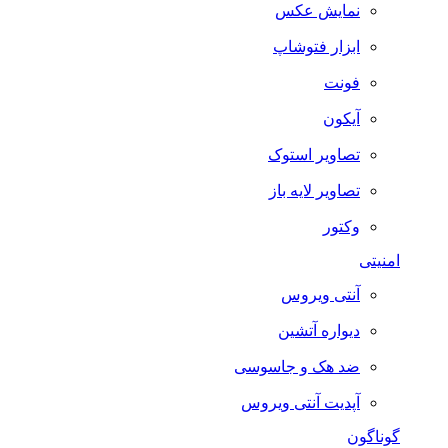
نمایش عکس
ابزار فتوشاپ
فونت
آیکون
تصاویر استوک
تصاویر لایه باز
وکتور
امنیتی
آنتی ویروس
دیواره آتشین
ضد هک و جاسوسی
آپدیت آنتی ویروس
گوناگون