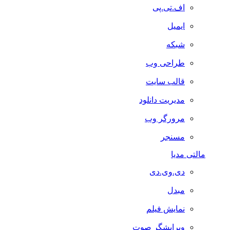
اف.تی.پی
ایمیل
شبکه
طراحی وب
قالب سایت
مدیریت دانلود
مرورگر وب
مسنجر
مالتی مدیا
دی.وی.دی
مبدل
نمایش فیلم
ویرایشگر صوت