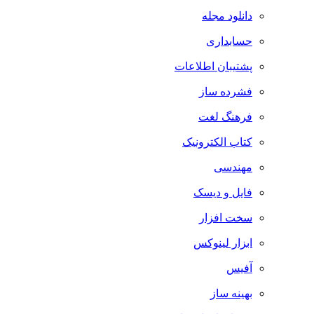
دانلود مجله
حسابداری
پشتیبان اطلاعات
فشرده ساز
فرهنگ لغت
کتاب الکترونیک
مهندسی
فایل و دیسک
سخت افزار
ابزار لینوکس
آفیس
بهینه ساز