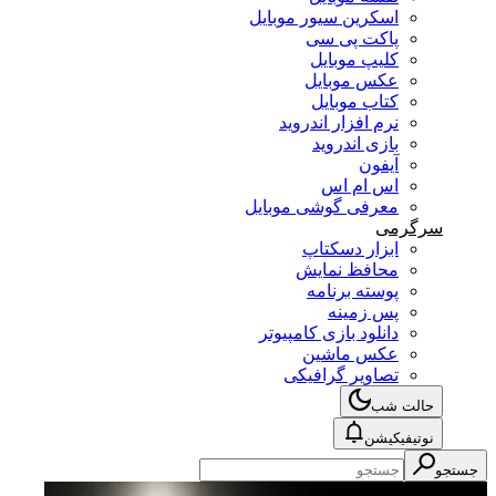
اسکرین سیور موبایل
پاکت پی سی
کلیپ موبایل
عکس موبایل
کتاب موبایل
نرم افزار اندروید
بازی اندروید
آیفون
اس ام اس
معرفی گوشی موبایل
سرگرمی
ابزار دسکتاپ
محافظ نمایش
پوسته برنامه
پس زمینه
دانلود بازی کامپیوتر
عکس ماشین
تصاویر گرافیکی
حالت شب
نوتیفیکیشن
جستجو