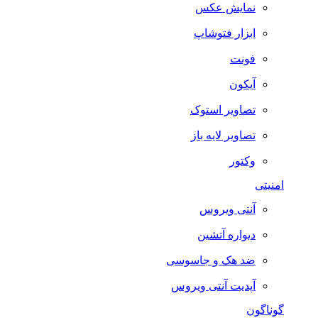
نمایش عکس
ابزار فتوشاپ
فونت
آیکون
تصاویر استوک
تصاویر لایه باز
وکتور
امنیتی
آنتی ویروس
دیواره آتشین
ضد هک و جاسوسی
آپدیت آنتی ویروس
گوناگون