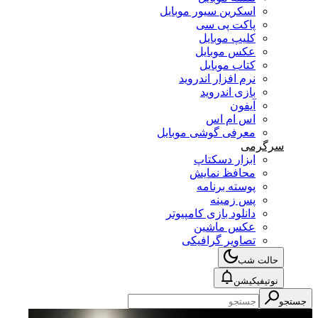
اسکرین سیور موبایل
پاکت پی سی
کلیپ موبایل
عکس موبایل
کتاب موبایل
نرم افزار اندروید
بازی اندروید
آیفون
اس ام اس
معرفی گوشی موبایل
سرگرمی
ابزار دسکتاپ
محافظ نمایش
پوسته برنامه
پس زمینه
دانلود بازی کامپیوتر
عکس ماشین
تصاویر گرافیکی
حالت شب
نوتیفیکیشن
جستجو