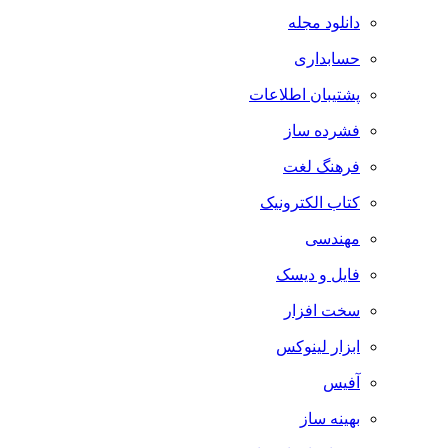
دانلود مجله
حسابداری
پشتیبان اطلاعات
فشرده ساز
فرهنگ لغت
کتاب الکترونیک
مهندسی
فایل و دیسک
سخت افزار
ابزار لینوکس
آفیس
بهینه ساز