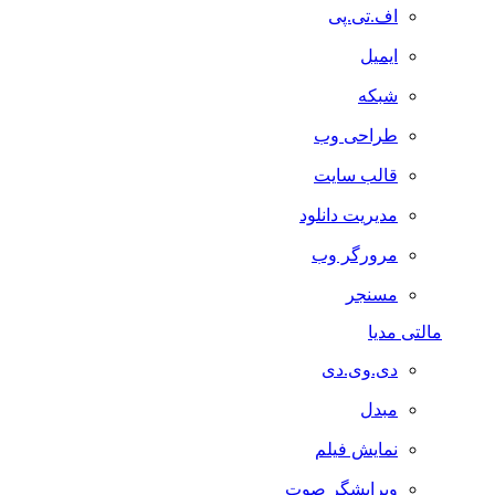
اف.تی.پی
ایمیل
شبکه
طراحی وب
قالب سایت
مدیریت دانلود
مرورگر وب
مسنجر
مالتی مدیا
دی.وی.دی
مبدل
نمایش فیلم
ویرایشگر صوت