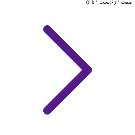
صفحه
۱
از
۶
(پست ۱ تا ۶)