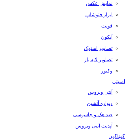
نمایش عکس
ابزار فتوشاپ
فونت
آیکون
تصاویر استوک
تصاویر لایه باز
وکتور
امنیتی
آنتی ویروس
دیواره آتشین
ضد هک و جاسوسی
آپدیت آنتی ویروس
گوناگون