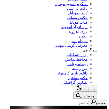
اسکرین سیور موبایل
پاکت پی سی
کلیپ موبایل
عکس موبایل
کتاب موبایل
نرم افزار اندروید
بازی اندروید
آیفون
اس ام اس
معرفی گوشی موبایل
سرگرمی
ابزار دسکتاپ
محافظ نمایش
پوسته برنامه
پس زمینه
دانلود بازی کامپیوتر
عکس ماشین
تصاویر گرافیکی
حالت شب
نوتیفیکیشن
جستجو