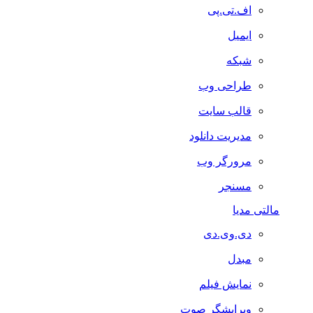
اف.تی.پی
ایمیل
شبکه
طراحی وب
قالب سایت
مدیریت دانلود
مرورگر وب
مسنجر
مالتی مدیا
دی.وی.دی
مبدل
نمایش فیلم
ویرایشگر صوت