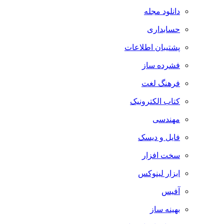
دانلود مجله
حسابداری
پشتیبان اطلاعات
فشرده ساز
فرهنگ لغت
کتاب الکترونیک
مهندسی
فایل و دیسک
سخت افزار
ابزار لینوکس
آفیس
بهینه ساز