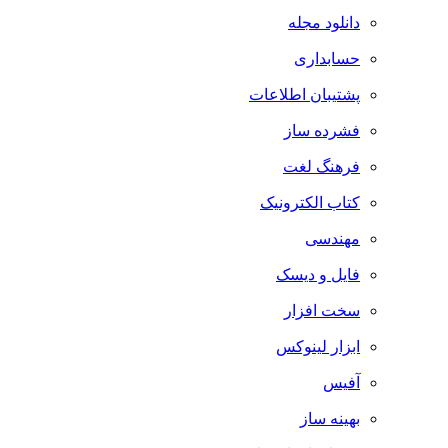
دانلود مجله
حسابداری
پشتیبان اطلاعات
فشرده ساز
فرهنگ لغت
کتاب الکترونیک
مهندسی
فایل و دیسک
سخت افزار
ابزار لینوکس
آفیس
بهینه ساز