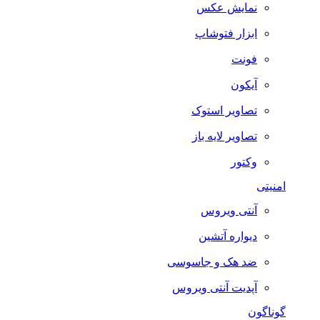
نمایش عکس
ابزار فتوشاپ
فونت
آیکون
تصاویر استوک
تصاویر لایه باز
وکتور
امنیتی
آنتی ویروس
دیواره آتشین
ضد هک و جاسوسی
آپدیت آنتی ویروس
گوناگون