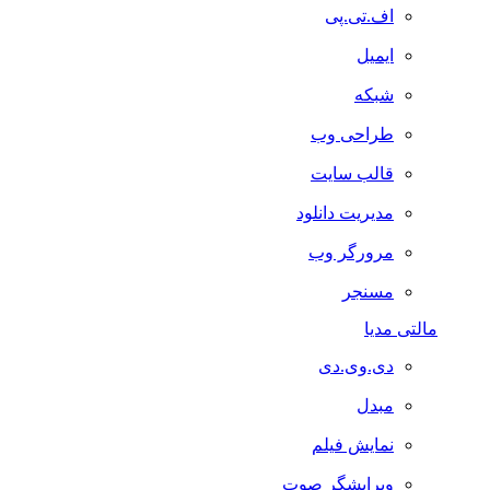
اف.تی.پی
ایمیل
شبکه
طراحی وب
قالب سایت
مدیریت دانلود
مرورگر وب
مسنجر
مالتی مدیا
دی.وی.دی
مبدل
نمایش فیلم
ویرایشگر صوت