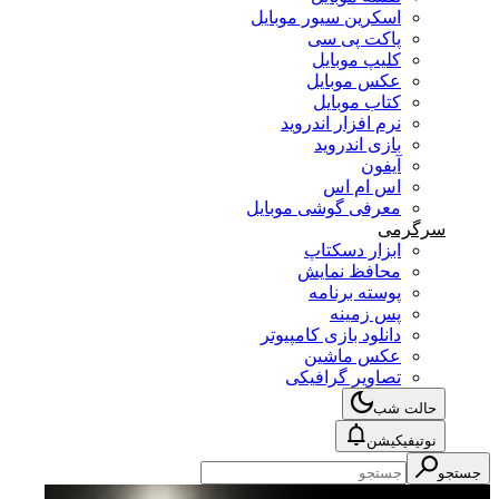
اسکرین سیور موبایل
پاکت پی سی
کلیپ موبایل
عکس موبایل
کتاب موبایل
نرم افزار اندروید
بازی اندروید
آیفون
اس ام اس
معرفی گوشی موبایل
سرگرمی
ابزار دسکتاپ
محافظ نمایش
پوسته برنامه
پس زمینه
دانلود بازی کامپیوتر
عکس ماشین
تصاویر گرافیکی
حالت شب
نوتیفیکیشن
جستجو