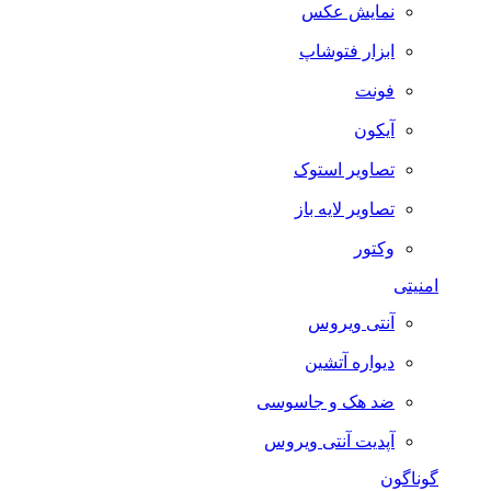
نمایش عکس
ابزار فتوشاپ
فونت
آیکون
تصاویر استوک
تصاویر لایه باز
وکتور
امنیتی
آنتی ویروس
دیواره آتشین
ضد هک و جاسوسی
آپدیت آنتی ویروس
گوناگون