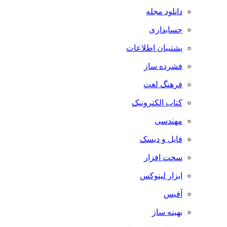
دانلود مجله
حسابداری
پشتیبان اطلاعات
فشرده ساز
فرهنگ لغت
کتاب الکترونیک
مهندسی
فایل و دیسک
سخت افزار
ابزار لینوکس
آفیس
بهینه ساز