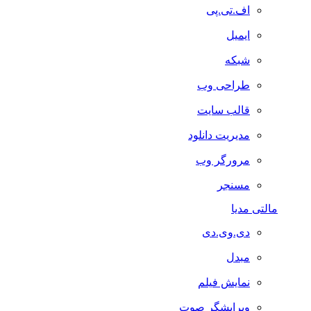
اف.تی.پی
ایمیل
شبکه
طراحی وب
قالب سایت
مدیریت دانلود
مرورگر وب
مسنجر
مالتی مدیا
دی.وی.دی
مبدل
نمایش فیلم
ویرایشگر صوت