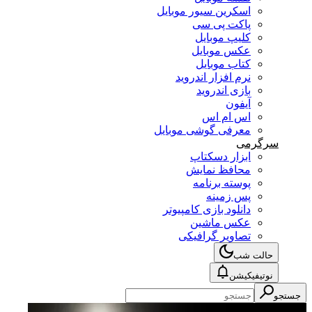
اسکرین سیور موبایل
پاکت پی سی
کلیپ موبایل
عکس موبایل
کتاب موبایل
نرم افزار اندروید
بازی اندروید
آیفون
اس ام اس
معرفی گوشی موبایل
سرگرمی
ابزار دسکتاپ
محافظ نمایش
پوسته برنامه
پس زمینه
دانلود بازی کامپیوتر
عکس ماشین
تصاویر گرافیکی
حالت شب
نوتیفیکیشن
جستجو