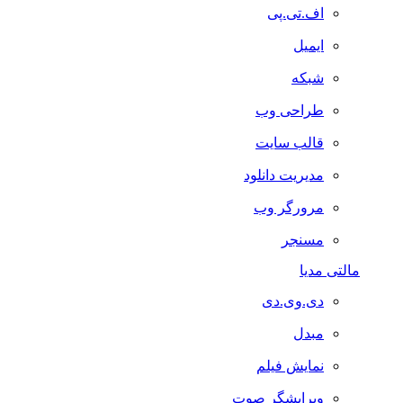
اف.تی.پی
ایمیل
شبکه
طراحی وب
قالب سایت
مدیریت دانلود
مرورگر وب
مسنجر
مالتی مدیا
دی.وی.دی
مبدل
نمایش فیلم
ویرایشگر صوت