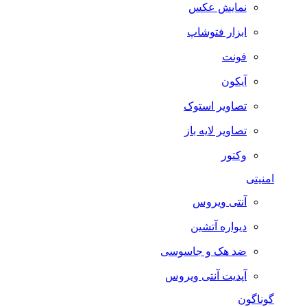
نمایش عکس
ابزار فتوشاپ
فونت
آیکون
تصاویر استوک
تصاویر لایه باز
وکتور
امنیتی
آنتی ویروس
دیواره آتشین
ضد هک و جاسوسی
آپدیت آنتی ویروس
گوناگون