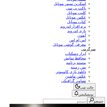
اسکرین سیور موبایل
پاکت پی سی
کلیپ موبایل
عکس موبایل
کتاب موبایل
نرم افزار اندروید
بازی اندروید
آیفون
اس ام اس
معرفی گوشی موبایل
سرگرمی
ابزار دسکتاپ
محافظ نمایش
پوسته برنامه
پس زمینه
دانلود بازی کامپیوتر
عکس ماشین
تصاویر گرافیکی
حالت شب
نوتیفیکیشن
جستجو