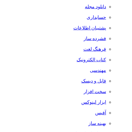
دانلود مجله
حسابداری
پشتیبان اطلاعات
فشرده ساز
فرهنگ لغت
کتاب الکترونیک
مهندسی
فایل و دیسک
سخت افزار
ابزار لینوکس
آفیس
بهینه ساز