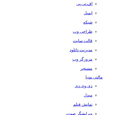
اف.تی.پی
ایمیل
شبکه
طراحی وب
قالب سایت
مدیریت دانلود
مرورگر وب
مسنجر
مالتی مدیا
دی.وی.دی
مبدل
نمایش فیلم
ویرایشگر صوت