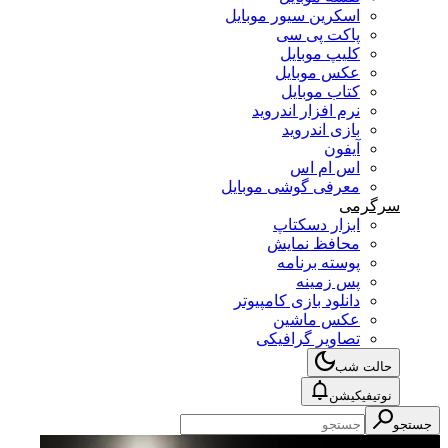
اسکرین سیور موبایل
پاکت پی سی
کلیپ موبایل
عکس موبایل
کتاب موبایل
نرم افزار اندروید
بازی اندروید
آیفون
اس ام اس
معرفی گوشی موبایل
سرگرمی
ابزار دسکتاپ
محافظ نمایش
پوسته برنامه
پس زمینه
دانلود بازی کامپیوتر
عکس ماشین
تصاویر گرافیکی
حالت شب
نوتیفیکیشن
جستجو