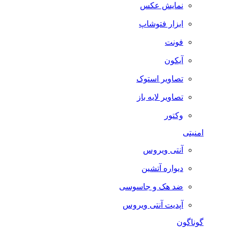
نمایش عکس
ابزار فتوشاپ
فونت
آیکون
تصاویر استوک
تصاویر لایه باز
وکتور
امنیتی
آنتی ویروس
دیواره آتشین
ضد هک و جاسوسی
آپدیت آنتی ویروس
گوناگون