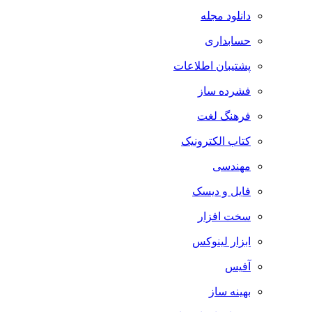
دانلود مجله
حسابداری
پشتیبان اطلاعات
فشرده ساز
فرهنگ لغت
کتاب الکترونیک
مهندسی
فایل و دیسک
سخت افزار
ابزار لینوکس
آفیس
بهینه ساز