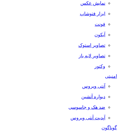
نمایش عکس
ابزار فتوشاپ
فونت
آیکون
تصاویر استوک
تصاویر لایه باز
وکتور
امنیتی
آنتی ویروس
دیواره آتشین
ضد هک و جاسوسی
آپدیت آنتی ویروس
گوناگون