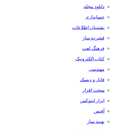
دانلود مجله
حسابداری
پشتیبان اطلاعات
فشرده ساز
فرهنگ لغت
کتاب الکترونیک
مهندسی
فایل و دیسک
سخت افزار
ابزار لینوکس
آفیس
بهینه ساز