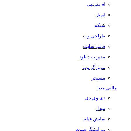
اف.تی.پی
ایمیل
شبکه
طراحی وب
قالب سایت
مدیریت دانلود
مرورگر وب
مسنجر
مالتی مدیا
دی.وی.دی
مبدل
نمایش فیلم
ویرایشگر صوت