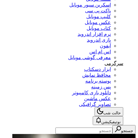
اسکرین سیور موبایل
پاکت پی سی
کلیپ موبایل
عکس موبایل
کتاب موبایل
نرم افزار اندروید
بازی اندروید
آیفون
اس ام اس
معرفی گوشی موبایل
سرگرمی
ابزار دسکتاپ
محافظ نمایش
پوسته برنامه
پس زمینه
دانلود بازی کامپیوتر
عکس ماشین
تصاویر گرافیکی
حالت شب
نوتیفیکیشن
جستجو