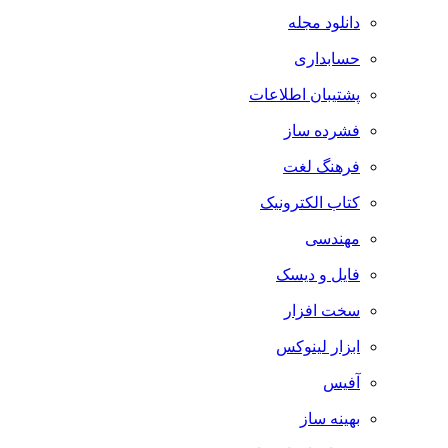
دانلود مجله
حسابداری
پشتیبان اطلاعات
فشرده ساز
فرهنگ لغت
کتاب الکترونیک
مهندسی
فایل و دیسک
سخت افزار
ابزار لینوکس
آفیس
بهینه ساز