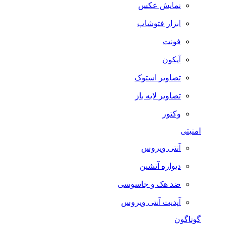
نمایش عکس
ابزار فتوشاپ
فونت
آیکون
تصاویر استوک
تصاویر لایه باز
وکتور
امنیتی
آنتی ویروس
دیواره آتشین
ضد هک و جاسوسی
آپدیت آنتی ویروس
گوناگون