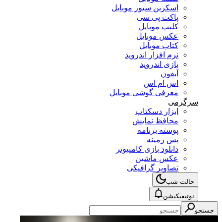
اسکرین سیور موبایل
پاکت پی سی
کلیپ موبایل
عکس موبایل
کتاب موبایل
نرم افزار اندروید
بازی اندروید
آیفون
اس ام اس
معرفی گوشی موبایل
سرگرمی
ابزار دسکتاپ
محافظ نمایش
پوسته برنامه
پس زمینه
دانلود بازی کامپیوتر
عکس ماشین
تصاویر گرافیکی
حالت شب
نوتیفیکیشن
جستجو