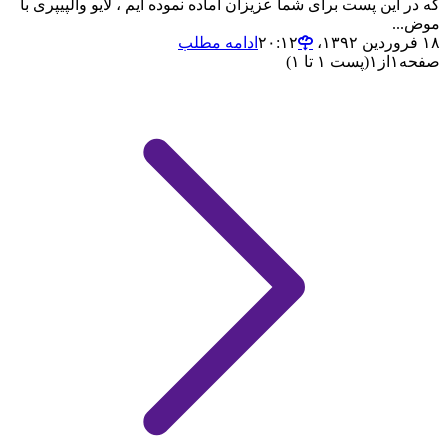
که در این پست برای شما عزیزان اماده نموده ایم ، لایو والپیپری با
موض...
۱۸ فروردین ۱۳۹۲،‏ ۲۰:۱۲
ادامه مطلب
صفحه
۱
از
۱
(پست ۱ تا ۱)