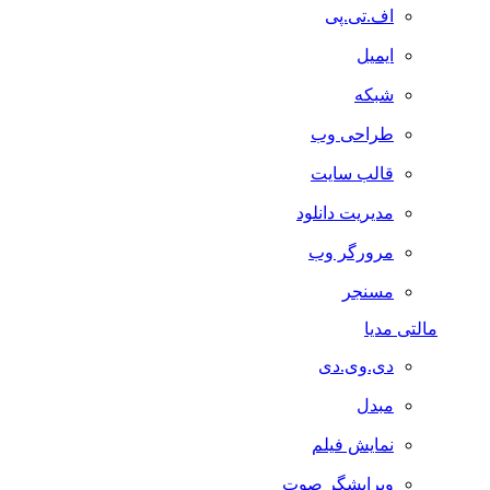
اف.تی.پی
ایمیل
شبکه
طراحی وب
قالب سایت
مدیریت دانلود
مرورگر وب
مسنجر
مالتی مدیا
دی.وی.دی
مبدل
نمایش فیلم
ویرایشگر صوت