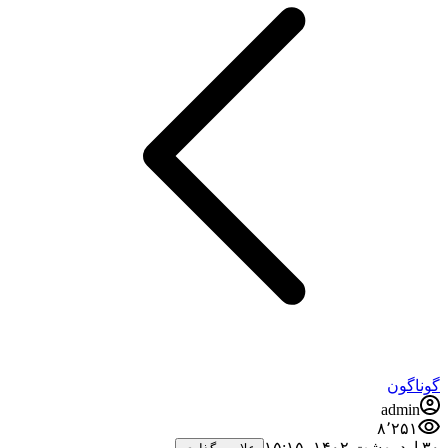
گوناگون
admin
۸٬۲۵۱
۳۰ اردیبهشت ۱۴۰۲،‏ ۱۵:۱۵