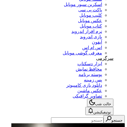
اسکرین سیور موبایل
پاکت پی سی
کلیپ موبایل
عکس موبایل
کتاب موبایل
نرم افزار اندروید
بازی اندروید
آیفون
اس ام اس
معرفی گوشی موبایل
سرگرمی
ابزار دسکتاپ
محافظ نمایش
پوسته برنامه
پس زمینه
دانلود بازی کامپیوتر
عکس ماشین
تصاویر گرافیکی
حالت شب
نوتیفیکیشن
جستجو