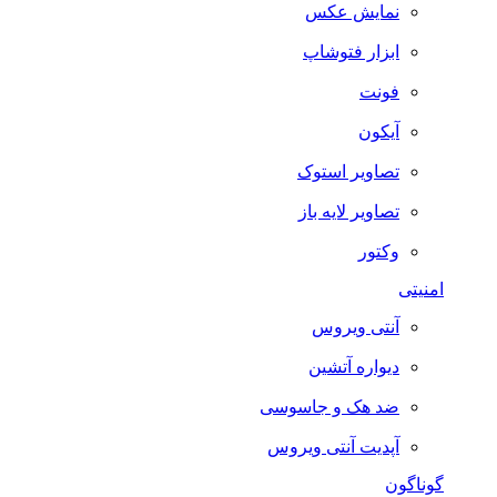
نمایش عکس
ابزار فتوشاپ
فونت
آیکون
تصاویر استوک
تصاویر لایه باز
وکتور
امنیتی
آنتی ویروس
دیواره آتشین
ضد هک و جاسوسی
آپدیت آنتی ویروس
گوناگون