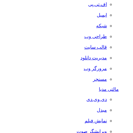
اف.تی.پی
ایمیل
شبکه
طراحی وب
قالب سایت
مدیریت دانلود
مرورگر وب
مسنجر
مالتی مدیا
دی.وی.دی
مبدل
نمایش فیلم
ویرایشگر صوت