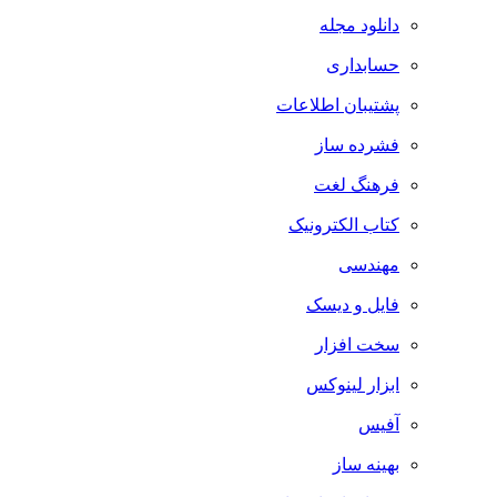
دانلود مجله
حسابداری
پشتیبان اطلاعات
فشرده ساز
فرهنگ لغت
کتاب الکترونیک
مهندسی
فایل و دیسک
سخت افزار
ابزار لینوکس
آفیس
بهینه ساز