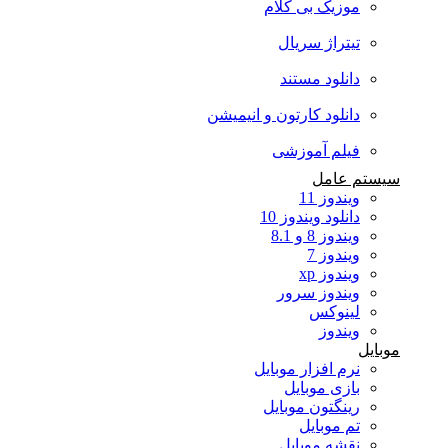
موزیک بی کلام
تیتراژ سریال
دانلود مستند
دانلود کارتون و انیمیشن
فیلم آموزشی
سیستم عامل
ویندوز 11
دانلود ویندوز 10
ویندوز 8 و 8.1
ویندوز 7
ویندوز xp
ویندوز سرور
لینوکس
ویندوز
موبایل
نرم افزار موبایل
بازی موبایل
رینگتون موبایل
تم موبایل
نقشه موبایل