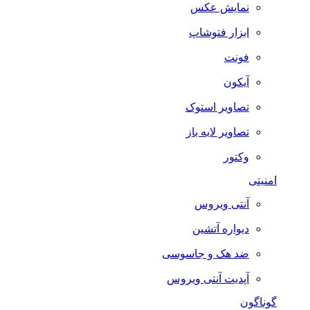
نمایش عکس
ابزار فتوشاپ
فونت
آیکون
تصاویر استوک
تصاویر لایه باز
وکتور
امنیتی
آنتی ویروس
دیواره آتشین
ضد هک و جاسوسی
آپدیت آنتی ویروس
گوناگون