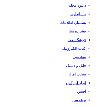
دانلود مجله
حسابداری
پشتیبان اطلاعات
فشرده ساز
فرهنگ لغت
کتاب الکترونیک
مهندسی
فایل و دیسک
سخت افزار
ابزار لینوکس
آفیس
بهینه ساز