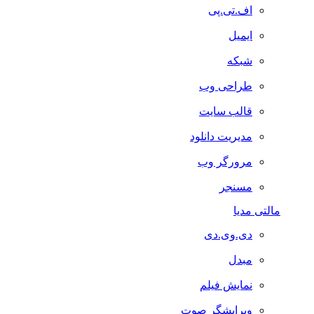
اف.تی.پی
ایمیل
شبکه
طراحی وب
قالب سایت
مدیریت دانلود
مرورگر وب
مسنجر
مالتی مدیا
دی.وی.دی
مبدل
نمایش فیلم
ویرایشگر صوت