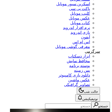
اسکرین سیور موبایل
پاکت پی سی
کلیپ موبایل
عکس موبایل
کتاب موبایل
نرم افزار اندروید
بازی اندروید
آیفون
اس ام اس
معرفی گوشی موبایل
سرگرمی
ابزار دسکتاپ
محافظ نمایش
پوسته برنامه
پس زمینه
دانلود بازی کامپیوتر
عکس ماشین
تصاویر گرافیکی
حالت شب
نوتیفیکیشن
جستجو