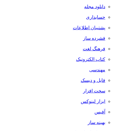
دانلود مجله
حسابداری
پشتیبان اطلاعات
فشرده ساز
فرهنگ لغت
کتاب الکترونیک
مهندسی
فایل و دیسک
سخت افزار
ابزار لینوکس
آفیس
بهینه ساز