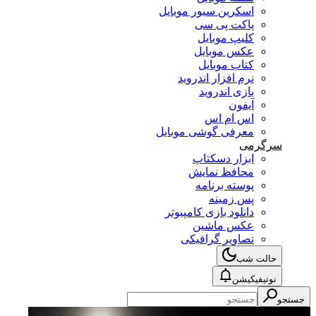
اسکرین سیور موبایل
پاکت پی سی
کلیپ موبایل
عکس موبایل
کتاب موبایل
نرم افزار اندروید
بازی اندروید
آیفون
اس ام اس
معرفی گوشی موبایل
سرگرمی
ابزار دسکتاپ
محافظ نمایش
پوسته برنامه
پس زمینه
دانلود بازی کامپیوتر
عکس ماشین
تصاویر گرافیکی
حالت شب
نوتیفیکیشن
جستجو