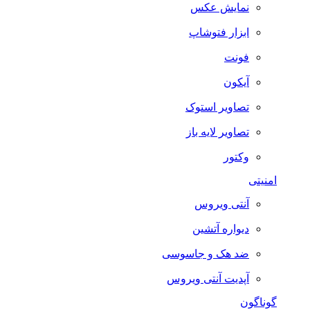
نمایش عکس
ابزار فتوشاپ
فونت
آیکون
تصاویر استوک
تصاویر لایه باز
وکتور
امنیتی
آنتی ویروس
دیواره آتشین
ضد هک و جاسوسی
آپدیت آنتی ویروس
گوناگون