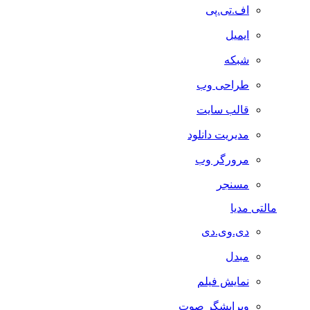
اف.تی.پی
ایمیل
شبکه
طراحی وب
قالب سایت
مدیریت دانلود
مرورگر وب
مسنجر
مالتی مدیا
دی.وی.دی
مبدل
نمایش فیلم
ویرایشگر صوت