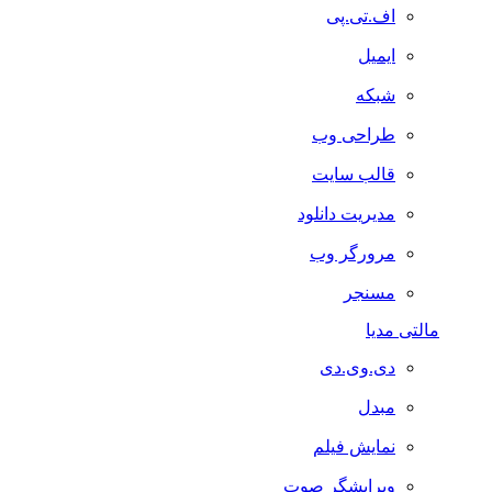
اف.تی.پی
ایمیل
شبکه
طراحی وب
قالب سایت
مدیریت دانلود
مرورگر وب
مسنجر
مالتی مدیا
دی.وی.دی
مبدل
نمایش فیلم
ویرایشگر صوت