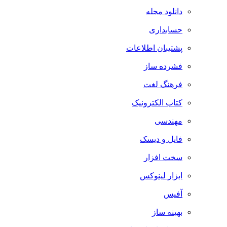
دانلود مجله
حسابداری
پشتیبان اطلاعات
فشرده ساز
فرهنگ لغت
کتاب الکترونیک
مهندسی
فایل و دیسک
سخت افزار
ابزار لینوکس
آفیس
بهینه ساز