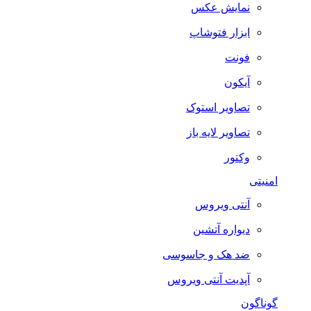
نمایش عکس
ابزار فتوشاپ
فونت
آیکون
تصاویر استوک
تصاویر لایه باز
وکتور
امنیتی
آنتی ویروس
دیواره آتشین
ضد هک و جاسوسی
آپدیت آنتی ویروس
گوناگون