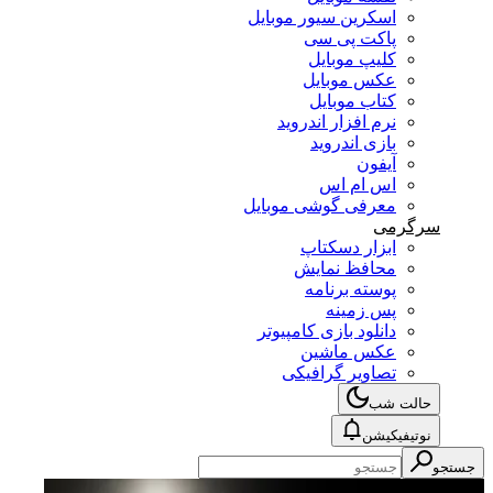
اسکرین سیور موبایل
پاکت پی سی
کلیپ موبایل
عکس موبایل
کتاب موبایل
نرم افزار اندروید
بازی اندروید
آیفون
اس ام اس
معرفی گوشی موبایل
سرگرمی
ابزار دسکتاپ
محافظ نمایش
پوسته برنامه
پس زمینه
دانلود بازی کامپیوتر
عکس ماشین
تصاویر گرافیکی
حالت شب
نوتیفیکیشن
جستجو