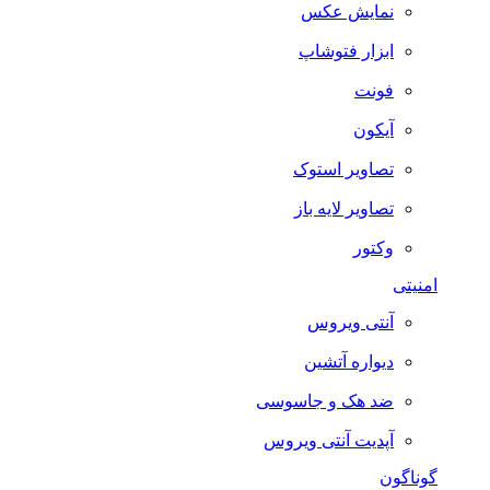
نمایش عکس
ابزار فتوشاپ
فونت
آیکون
تصاویر استوک
تصاویر لایه باز
وکتور
امنیتی
آنتی ویروس
دیواره آتشین
ضد هک و جاسوسی
آپدیت آنتی ویروس
گوناگون