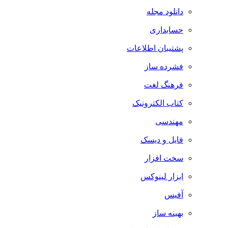
دانلود مجله
حسابداری
پشتیبان اطلاعات
فشرده ساز
فرهنگ لغت
کتاب الکترونیک
مهندسی
فایل و دیسک
سخت افزار
ابزار لینوکس
آفیس
بهینه ساز