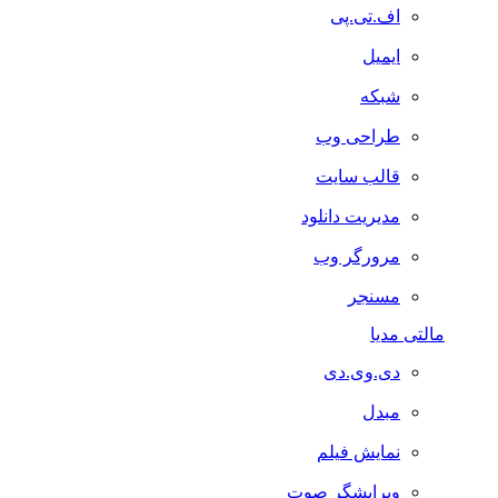
اف.تی.پی
ایمیل
شبکه
طراحی وب
قالب سایت
مدیریت دانلود
مرورگر وب
مسنجر
مالتی مدیا
دی.وی.دی
مبدل
نمایش فیلم
ویرایشگر صوت