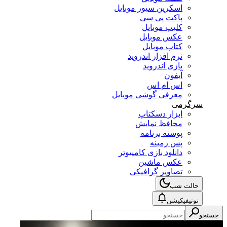
اسکرین سیور موبایل
پاکت پی سی
کلیپ موبایل
عکس موبایل
کتاب موبایل
نرم افزار اندروید
بازی اندروید
آیفون
اس ام اس
معرفی گوشی موبایل
سرگرمی
ابزار دسکتاپ
محافظ نمایش
پوسته برنامه
پس زمینه
دانلود بازی کامپیوتر
عکس ماشین
تصاویر گرافیکی
حالت شب
نوتیفیکیشن
جستجو