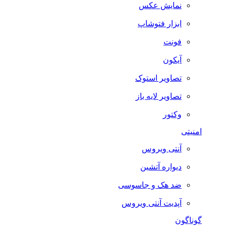
نمایش عکس
ابزار فتوشاپ
فونت
آیکون
تصاویر استوک
تصاویر لایه باز
وکتور
امنیتی
آنتی ویروس
دیواره آتشین
ضد هک و جاسوسی
آپدیت آنتی ویروس
گوناگون