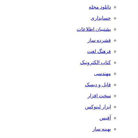
دانلود مجله
حسابداری
پشتیبان اطلاعات
فشرده ساز
فرهنگ لغت
کتاب الکترونیک
مهندسی
فایل و دیسک
سخت افزار
ابزار لینوکس
آفیس
بهینه ساز