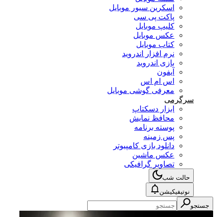
اسکرین سیور موبایل
پاکت پی سی
کلیپ موبایل
عکس موبایل
کتاب موبایل
نرم افزار اندروید
بازی اندروید
آیفون
اس ام اس
معرفی گوشی موبایل
سرگرمی
ابزار دسکتاپ
محافظ نمایش
پوسته برنامه
پس زمینه
دانلود بازی کامپیوتر
عکس ماشین
تصاویر گرافیکی
حالت شب
نوتیفیکیشن
جستجو