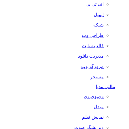
اف.تی.پی
ایمیل
شبکه
طراحی وب
قالب سایت
مدیریت دانلود
مرورگر وب
مسنجر
مالتی مدیا
دی.وی.دی
مبدل
نمایش فیلم
ویرایشگر صوت