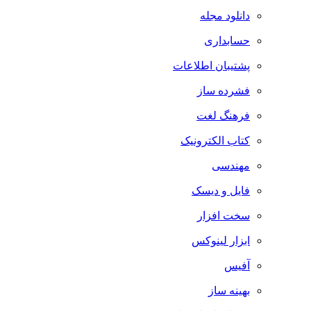
دانلود مجله
حسابداری
پشتیبان اطلاعات
فشرده ساز
فرهنگ لغت
کتاب الکترونیک
مهندسی
فایل و دیسک
سخت افزار
ابزار لینوکس
آفیس
بهینه ساز