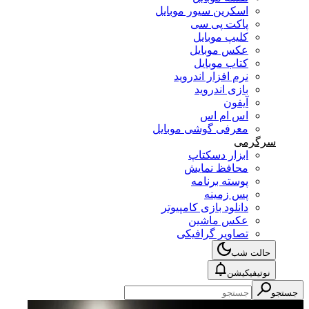
اسکرین سیور موبایل
پاکت پی سی
کلیپ موبایل
عکس موبایل
کتاب موبایل
نرم افزار اندروید
بازی اندروید
آیفون
اس ام اس
معرفی گوشی موبایل
سرگرمی
ابزار دسکتاپ
محافظ نمایش
پوسته برنامه
پس زمینه
دانلود بازی کامپیوتر
عکس ماشین
تصاویر گرافیکی
حالت شب
نوتیفیکیشن
جستجو