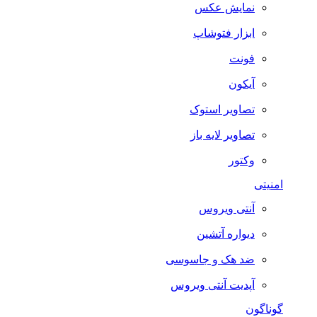
نمایش عکس
ابزار فتوشاپ
فونت
آیکون
تصاویر استوک
تصاویر لایه باز
وکتور
امنیتی
آنتی ویروس
دیواره آتشین
ضد هک و جاسوسی
آپدیت آنتی ویروس
گوناگون