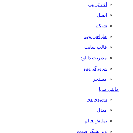
اف.تی.پی
ایمیل
شبکه
طراحی وب
قالب سایت
مدیریت دانلود
مرورگر وب
مسنجر
مالتی مدیا
دی.وی.دی
مبدل
نمایش فیلم
ویرایشگر صوت