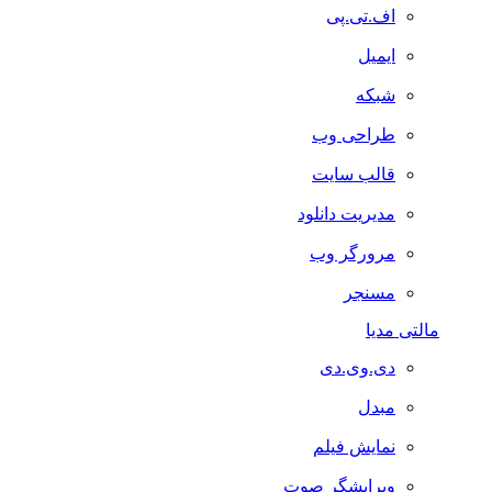
اف.تی.پی
ایمیل
شبکه
طراحی وب
قالب سایت
مدیریت دانلود
مرورگر وب
مسنجر
مالتی مدیا
دی.وی.دی
مبدل
نمایش فیلم
ویرایشگر صوت