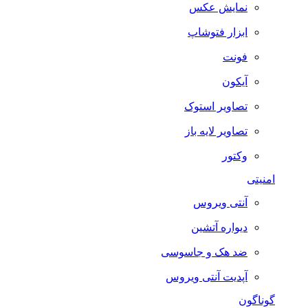
نمایش عکس
ابزار فتوشاپ
فونت
آیکون
تصاویر استوک
تصاویر لایه باز
وکتور
امنیتی
آنتی ویروس
دیواره آتشین
ضد هک و جاسوسی
آپدیت آنتی ویروس
گوناگون