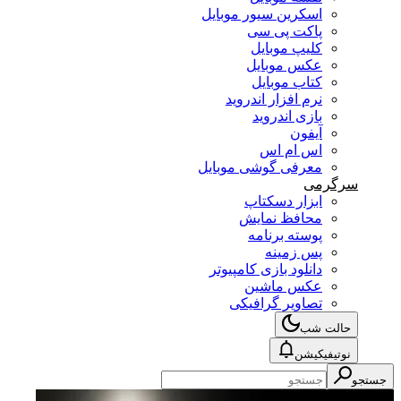
اسکرین سیور موبایل
پاکت پی سی
کلیپ موبایل
عکس موبایل
کتاب موبایل
نرم افزار اندروید
بازی اندروید
آیفون
اس ام اس
معرفی گوشی موبایل
سرگرمی
ابزار دسکتاپ
محافظ نمایش
پوسته برنامه
پس زمینه
دانلود بازی کامپیوتر
عکس ماشین
تصاویر گرافیکی
حالت شب
نوتیفیکیشن
جستجو