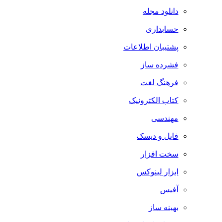
دانلود مجله
حسابداری
پشتیبان اطلاعات
فشرده ساز
فرهنگ لغت
کتاب الکترونیک
مهندسی
فایل و دیسک
سخت افزار
ابزار لینوکس
آفیس
بهینه ساز