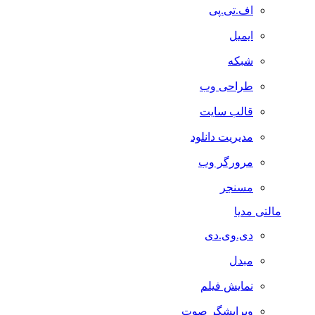
اف.تی.پی
ایمیل
شبکه
طراحی وب
قالب سایت
مدیریت دانلود
مرورگر وب
مسنجر
مالتی مدیا
دی.وی.دی
مبدل
نمایش فیلم
ویرایشگر صوت