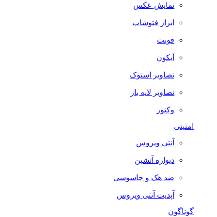
نمایش عکس
ابزار فتوشاپ
فونت
آیکون
تصاویر استوک
تصاویر لایه باز
وکتور
امنیتی
آنتی ویروس
دیواره آتشین
ضد هک و جاسوسی
آپدیت آنتی ویروس
گوناگون