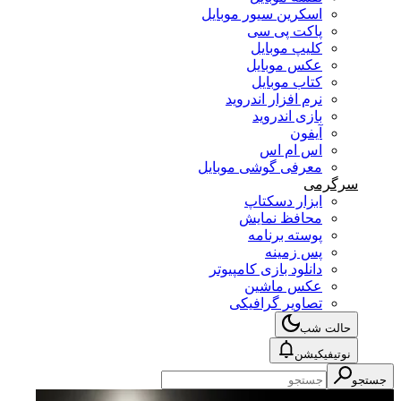
اسکرین سیور موبایل
پاکت پی سی
کلیپ موبایل
عکس موبایل
کتاب موبایل
نرم افزار اندروید
بازی اندروید
آیفون
اس ام اس
معرفی گوشی موبایل
سرگرمی
ابزار دسکتاپ
محافظ نمایش
پوسته برنامه
پس زمینه
دانلود بازی کامپیوتر
عکس ماشین
تصاویر گرافیکی
حالت شب
نوتیفیکیشن
جستجو