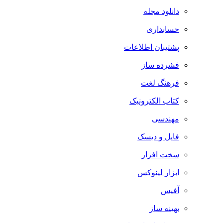
دانلود مجله
حسابداری
پشتیبان اطلاعات
فشرده ساز
فرهنگ لغت
کتاب الکترونیک
مهندسی
فایل و دیسک
سخت افزار
ابزار لینوکس
آفیس
بهینه ساز