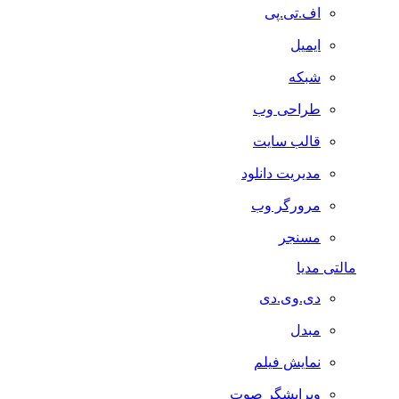
اف.تی.پی
ایمیل
شبکه
طراحی وب
قالب سایت
مدیریت دانلود
مرورگر وب
مسنجر
مالتی مدیا
دی.وی.دی
مبدل
نمایش فیلم
ویرایشگر صوت