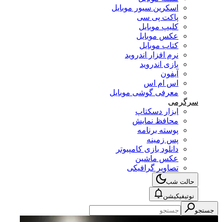
اسکرین سیور موبایل
پاکت پی سی
کلیپ موبایل
عکس موبایل
کتاب موبایل
نرم افزار اندروید
بازی اندروید
آیفون
اس ام اس
معرفی گوشی موبایل
سرگرمی
ابزار دسکتاپ
محافظ نمایش
پوسته برنامه
پس زمینه
دانلود بازی کامپیوتر
عکس ماشین
تصاویر گرافیکی
حالت شب
نوتیفیکیشن
جستجو