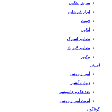
نمایش عکس
ابزار فتوشاپ
فونت
آیکون
تصاویر استوک
تصاویر لایه باز
وکتور
امنیتی
آنتی ویروس
دیواره آتشین
ضد هک و جاسوسی
آپدیت آنتی ویروس
گوناگون