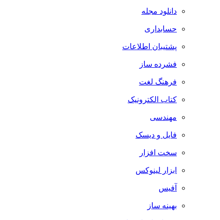
دانلود مجله
حسابداری
پشتیبان اطلاعات
فشرده ساز
فرهنگ لغت
کتاب الکترونیک
مهندسی
فایل و دیسک
سخت افزار
ابزار لینوکس
آفیس
بهینه ساز