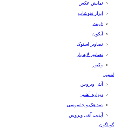
نمایش عکس
ابزار فتوشاپ
فونت
آیکون
تصاویر استوک
تصاویر لایه باز
وکتور
امنیتی
آنتی ویروس
دیواره آتشین
ضد هک و جاسوسی
آپدیت آنتی ویروس
گوناگون