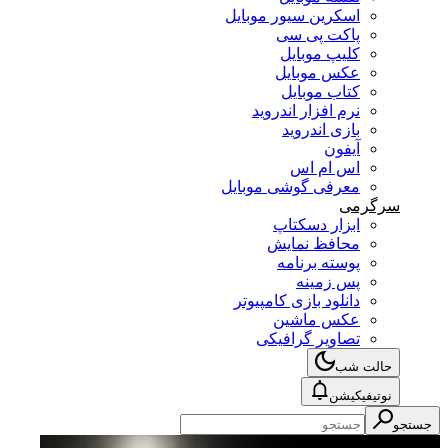
اسکرین سیور موبایل
پاکت پی سی
کلیپ موبایل
عکس موبایل
کتاب موبایل
نرم افزار اندروید
بازی اندروید
آیفون
اس ام اس
معرفی گوشی موبایل
سرگرمی
ابزار دسکتاپ
محافظ نمایش
پوسته برنامه
پس زمینه
دانلود بازی کامپیوتر
عکس ماشین
تصاویر گرافیکی
حالت شب
نوتیفیکیشن
جستجو