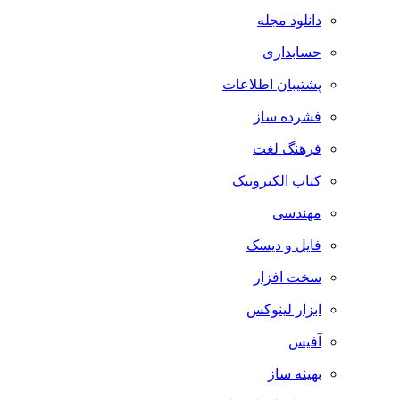
دانلود مجله
حسابداری
پشتیبان اطلاعات
فشرده ساز
فرهنگ لغت
کتاب الکترونیک
مهندسی
فایل و دیسک
سخت افزار
ابزار لینوکس
آفیس
بهینه ساز