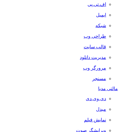
اف.تی.پی
ایمیل
شبکه
طراحی وب
قالب سایت
مدیریت دانلود
مرورگر وب
مسنجر
مالتی مدیا
دی.وی.دی
مبدل
نمایش فیلم
ویرایشگر صوت