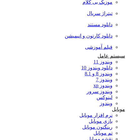
موزیک بی کلام
تیتراژ سریال
دانلود مستند
دانلود کارتون و انیمیشن
فیلم آموزشی
سیستم عامل
ویندوز 11
دانلود ویندوز 10
ویندوز 8 و 8.1
ویندوز 7
ویندوز xp
ویندوز سرور
لینوکس
ویندوز
موبایل
نرم افزار موبایل
بازی موبایل
رینگتون موبایل
تم موبایل
نقشه موبایل