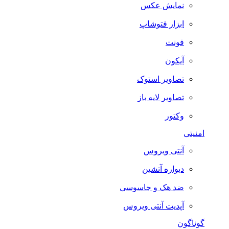
نمایش عکس
ابزار فتوشاپ
فونت
آیکون
تصاویر استوک
تصاویر لایه باز
وکتور
امنیتی
آنتی ویروس
دیواره آتشین
ضد هک و جاسوسی
آپدیت آنتی ویروس
گوناگون