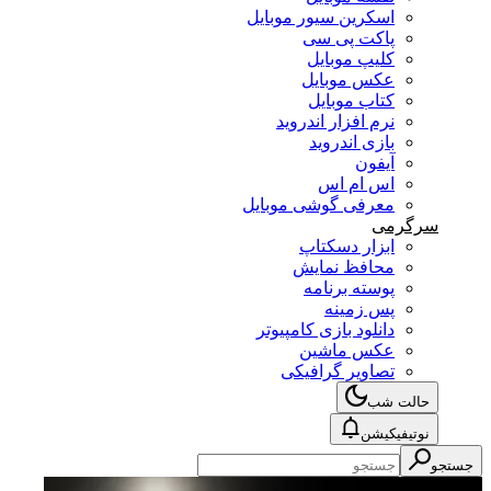
اسکرین سیور موبایل
پاکت پی سی
کلیپ موبایل
عکس موبایل
کتاب موبایل
نرم افزار اندروید
بازی اندروید
آیفون
اس ام اس
معرفی گوشی موبایل
سرگرمی
ابزار دسکتاپ
محافظ نمایش
پوسته برنامه
پس زمینه
دانلود بازی کامپیوتر
عکس ماشین
تصاویر گرافیکی
حالت شب
نوتیفیکیشن
جستجو