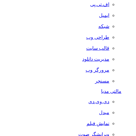
اف.تی.پی
ایمیل
شبکه
طراحی وب
قالب سایت
مدیریت دانلود
مرورگر وب
مسنجر
مالتی مدیا
دی.وی.دی
مبدل
نمایش فیلم
ویرایشگر صوت