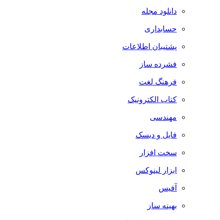
دانلود مجله
حسابداری
پشتیبان اطلاعات
فشرده ساز
فرهنگ لغت
کتاب الکترونیک
مهندسی
فایل و دیسک
سخت افزار
ابزار لینوکس
آفیس
بهینه ساز