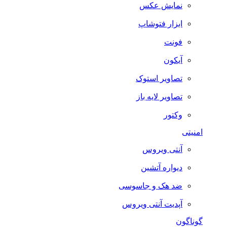
نمایش عکس
ابزار فتوشاپ
فونت
آیکون
تصاویر استوک
تصاویر لایه باز
وکتور
امنیتی
آنتی ویروس
دیواره آتشین
ضد هک و جاسوسی
آپدیت آنتی ویروس
گوناگون