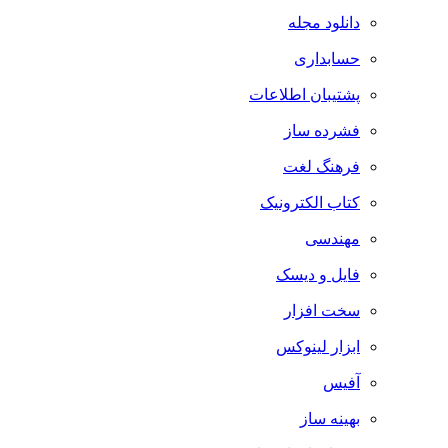
دانلود مجله
حسابداری
پشتیبان اطلاعات
فشرده ساز
فرهنگ لغت
کتاب الکترونیک
مهندسی
فایل و دیسک
سخت افزار
ابزار لینوکس
آفیس
بهینه ساز