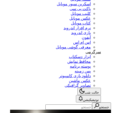
اسکرین سیور موبایل
پاکت پی سی
کلیپ موبایل
عکس موبایل
کتاب موبایل
نرم افزار اندروید
بازی اندروید
آیفون
اس ام اس
معرفی گوشی موبایل
سرگرمی
ابزار دسکتاپ
محافظ نمایش
پوسته برنامه
پس زمینه
دانلود بازی کامپیوتر
عکس ماشین
تصاویر گرافیکی
حالت شب
نوتیفیکیشن
جستجو