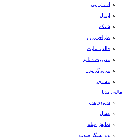
اف.تی.پی
ایمیل
شبکه
طراحی وب
قالب سایت
مدیریت دانلود
مرورگر وب
مسنجر
مالتی مدیا
دی.وی.دی
مبدل
نمایش فیلم
ویرایشگر صوت