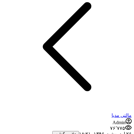
مالتی مدیا
Admin
۷۶٬۷۷۵
۲۶ اردیبهشت ۱۳۹۶،‏ ۱۸:۲۱