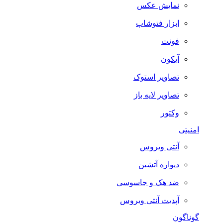
نمایش عکس
ابزار فتوشاپ
فونت
آیکون
تصاویر استوک
تصاویر لایه باز
وکتور
امنیتی
آنتی ویروس
دیواره آتشین
ضد هک و جاسوسی
آپدیت آنتی ویروس
گوناگون