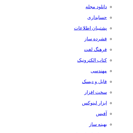
دانلود مجله
حسابداری
پشتیبان اطلاعات
فشرده ساز
فرهنگ لغت
کتاب الکترونیک
مهندسی
فایل و دیسک
سخت افزار
ابزار لینوکس
آفیس
بهینه ساز