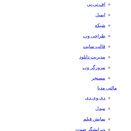
اف.تی.پی
ایمیل
شبکه
طراحی وب
قالب سایت
مدیریت دانلود
مرورگر وب
مسنجر
مالتی مدیا
دی.وی.دی
مبدل
نمایش فیلم
ویرایشگر صوت