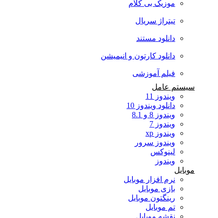
موزیک بی کلام
تیتراژ سریال
دانلود مستند
دانلود کارتون و انیمیشن
فیلم آموزشی
سیستم عامل
ویندوز 11
دانلود ویندوز 10
ویندوز 8 و 8.1
ویندوز 7
ویندوز xp
ویندوز سرور
لینوکس
ویندوز
موبایل
نرم افزار موبایل
بازی موبایل
رینگتون موبایل
تم موبایل
نقشه موبایل