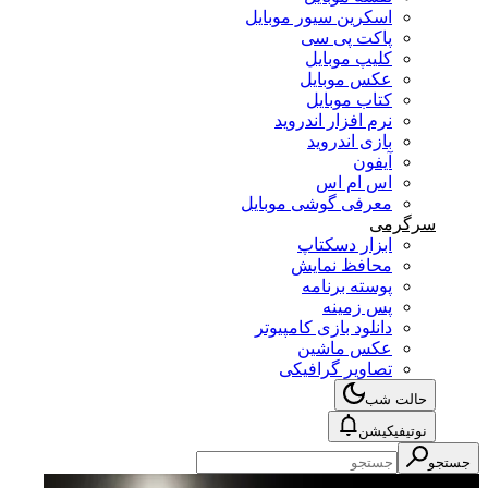
اسکرین سیور موبایل
پاکت پی سی
کلیپ موبایل
عکس موبایل
کتاب موبایل
نرم افزار اندروید
بازی اندروید
آیفون
اس ام اس
معرفی گوشی موبایل
سرگرمی
ابزار دسکتاپ
محافظ نمایش
پوسته برنامه
پس زمینه
دانلود بازی کامپیوتر
عکس ماشین
تصاویر گرافیکی
حالت شب
نوتیفیکیشن
جستجو