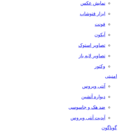
نمایش عکس
ابزار فتوشاپ
فونت
آیکون
تصاویر استوک
تصاویر لایه باز
وکتور
امنیتی
آنتی ویروس
دیواره آتشین
ضد هک و جاسوسی
آپدیت آنتی ویروس
گوناگون