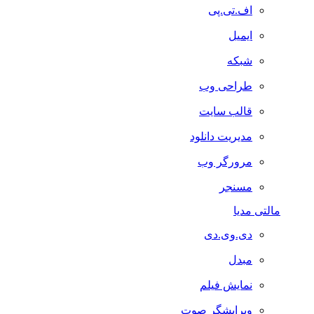
اف.تی.پی
ایمیل
شبکه
طراحی وب
قالب سایت
مدیریت دانلود
مرورگر وب
مسنجر
مالتی مدیا
دی.وی.دی
مبدل
نمایش فیلم
ویرایشگر صوت