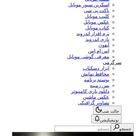
اسکرین سیور موبایل
پاکت پی سی
کلیپ موبایل
عکس موبایل
کتاب موبایل
نرم افزار اندروید
بازی اندروید
آیفون
اس ام اس
معرفی گوشی موبایل
سرگرمی
ابزار دسکتاپ
محافظ نمایش
پوسته برنامه
پس زمینه
دانلود بازی کامپیوتر
عکس ماشین
تصاویر گرافیکی
حالت شب
نوتیفیکیشن
جستجو