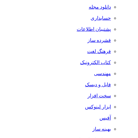
دانلود مجله
حسابداری
پشتیبان اطلاعات
فشرده ساز
فرهنگ لغت
کتاب الکترونیک
مهندسی
فایل و دیسک
سخت افزار
ابزار لینوکس
آفیس
بهینه ساز