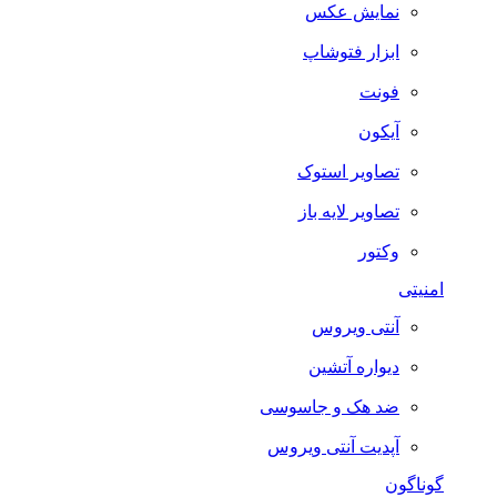
نمایش عکس
ابزار فتوشاپ
فونت
آیکون
تصاویر استوک
تصاویر لایه باز
وکتور
امنیتی
آنتی ویروس
دیواره آتشین
ضد هک و جاسوسی
آپدیت آنتی ویروس
گوناگون