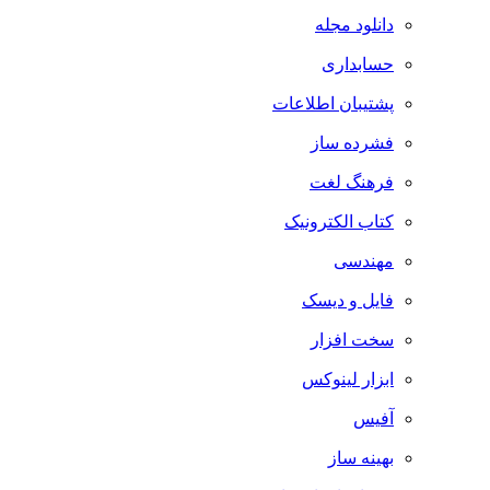
دانلود مجله
حسابداری
پشتیبان اطلاعات
فشرده ساز
فرهنگ لغت
کتاب الکترونیک
مهندسی
فایل و دیسک
سخت افزار
ابزار لینوکس
آفیس
بهینه ساز