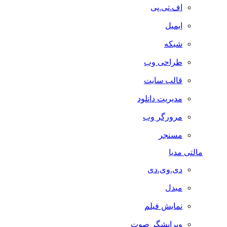
اف.تی.پی
ایمیل
شبکه
طراحی وب
قالب سایت
مدیریت دانلود
مرورگر وب
مسنجر
مالتی مدیا
دی.وی.دی
مبدل
نمایش فیلم
ویرایشگر صوت