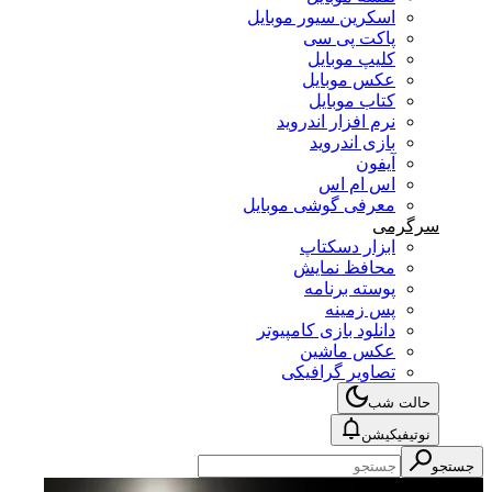
اسکرین سیور موبایل
پاکت پی سی
کلیپ موبایل
عکس موبایل
کتاب موبایل
نرم افزار اندروید
بازی اندروید
آیفون
اس ام اس
معرفی گوشی موبایل
سرگرمی
ابزار دسکتاپ
محافظ نمایش
پوسته برنامه
پس زمینه
دانلود بازی کامپیوتر
عکس ماشین
تصاویر گرافیکی
حالت شب
نوتیفیکیشن
جستجو