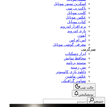
اسکرین سیور موبایل
پاکت پی سی
کلیپ موبایل
عکس موبایل
کتاب موبایل
نرم افزار اندروید
بازی اندروید
آیفون
اس ام اس
معرفی گوشی موبایل
سرگرمی
ابزار دسکتاپ
محافظ نمایش
پوسته برنامه
پس زمینه
دانلود بازی کامپیوتر
عکس ماشین
تصاویر گرافیکی
حالت شب
نوتیفیکیشن
جستجو