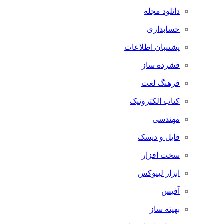
دانلود مجله
حسابداری
پشتیبان اطلاعات
فشرده ساز
فرهنگ لغت
کتاب الکترونیک
مهندسی
فایل و دیسک
سخت افزار
ابزار لینوکس
آفیس
بهینه ساز