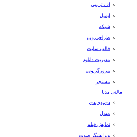
اف.تی.پی
ایمیل
شبکه
طراحی وب
قالب سایت
مدیریت دانلود
مرورگر وب
مسنجر
مالتی مدیا
دی.وی.دی
مبدل
نمایش فیلم
ویرایشگر صوت