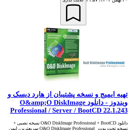
علامت گذاری
تهیه ایمیج و نسخه پشتیبان از هارد دیسک و
ویندوز - دانلود O&amp;O DiskImage
Professional / Server / BootCD 22.1.243
دانلود O&O DiskImage Professional + BootCD نسخه نصبی +
نسخه تحت بوت O&O DiskImage Professional سریعترین، ایمن