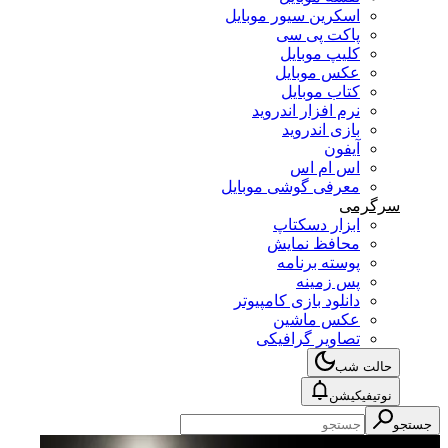
اسکرین سیور موبایل
پاکت پی سی
کلیپ موبایل
عکس موبایل
کتاب موبایل
نرم افزار اندروید
بازی اندروید
آیفون
اس ام اس
معرفی گوشی موبایل
سرگرمی
ابزار دسکتاپ
محافظ نمایش
پوسته برنامه
پس زمینه
دانلود بازی کامپیوتر
عکس ماشین
تصاویر گرافیکی
حالت شب
نوتیفیکیشن
جستجو