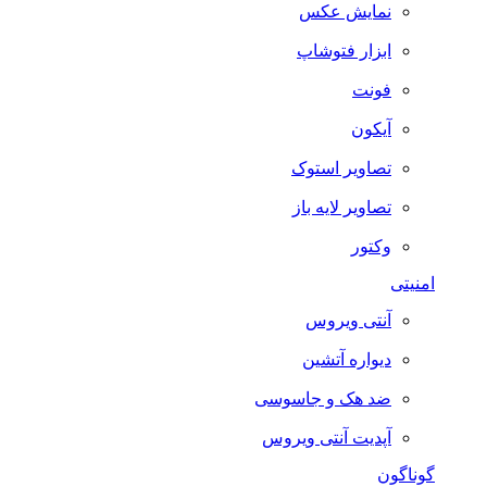
نمایش عکس
ابزار فتوشاپ
فونت
آیکون
تصاویر استوک
تصاویر لایه باز
وکتور
امنیتی
آنتی ویروس
دیواره آتشین
ضد هک و جاسوسی
آپدیت آنتی ویروس
گوناگون