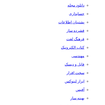
دانلود مجله
حسابداری
پشتیبان اطلاعات
فشرده ساز
فرهنگ لغت
کتاب الکترونیک
مهندسی
فایل و دیسک
سخت افزار
ابزار لینوکس
آفیس
بهینه ساز