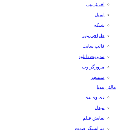
اف.تی.پی
ایمیل
شبکه
طراحی وب
قالب سایت
مدیریت دانلود
مرورگر وب
مسنجر
مالتی مدیا
دی.وی.دی
مبدل
نمایش فیلم
ویرایشگر صوت