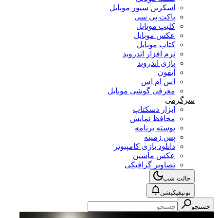
اسکرین سیور موبایل
پاکت پی سی
کلیپ موبایل
عکس موبایل
کتاب موبایل
نرم افزار اندروید
بازی اندروید
آیفون
اس ام اس
معرفی گوشی موبایل
سرگرمی
ابزار دسکتاپ
محافظ نمایش
پوسته برنامه
پس زمینه
دانلود بازی کامپیوتر
عکس ماشین
تصاویر گرافیکی
حالت شب
نوتیفیکیشن
جستجو