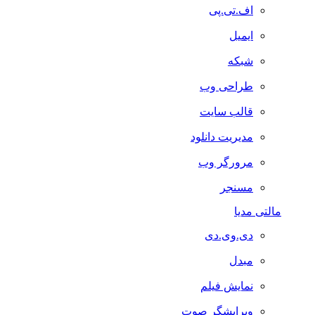
اف.تی.پی
ایمیل
شبکه
طراحی وب
قالب سایت
مدیریت دانلود
مرورگر وب
مسنجر
مالتی مدیا
دی.وی.دی
مبدل
نمایش فیلم
ویرایشگر صوت