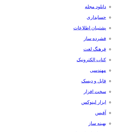
دانلود مجله
حسابداری
پشتیبان اطلاعات
فشرده ساز
فرهنگ لغت
کتاب الکترونیک
مهندسی
فایل و دیسک
سخت افزار
ابزار لینوکس
آفیس
بهینه ساز