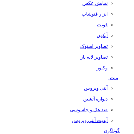
نمایش عکس
ابزار فتوشاپ
فونت
آیکون
تصاویر استوک
تصاویر لایه باز
وکتور
امنیتی
آنتی ویروس
دیواره آتشین
ضد هک و جاسوسی
آپدیت آنتی ویروس
گوناگون