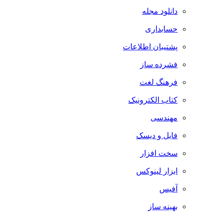
دانلود مجله
حسابداری
پشتیبان اطلاعات
فشرده ساز
فرهنگ لغت
کتاب الکترونیک
مهندسی
فایل و دیسک
سخت افزار
ابزار لینوکس
آفیس
بهینه ساز