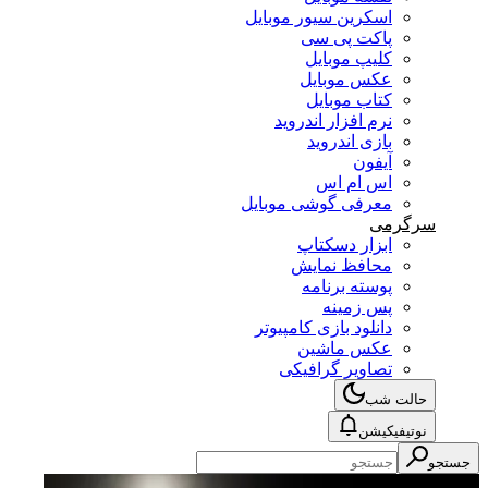
اسکرین سیور موبایل
پاکت پی سی
کلیپ موبایل
عکس موبایل
کتاب موبایل
نرم افزار اندروید
بازی اندروید
آیفون
اس ام اس
معرفی گوشی موبایل
سرگرمی
ابزار دسکتاپ
محافظ نمایش
پوسته برنامه
پس زمینه
دانلود بازی کامپیوتر
عکس ماشین
تصاویر گرافیکی
حالت شب
نوتیفیکیشن
جستجو