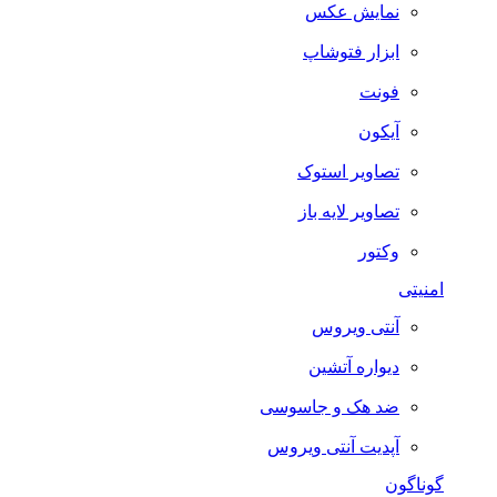
نمایش عکس
ابزار فتوشاپ
فونت
آیکون
تصاویر استوک
تصاویر لایه باز
وکتور
امنیتی
آنتی ویروس
دیواره آتشین
ضد هک و جاسوسی
آپدیت آنتی ویروس
گوناگون