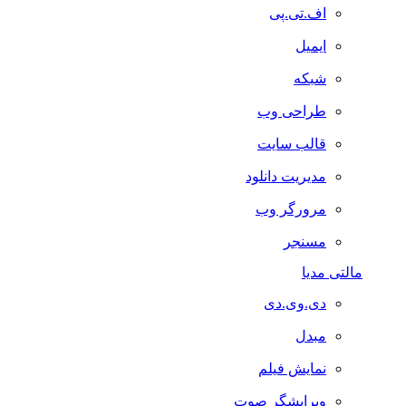
اف.تی.پی
ایمیل
شبکه
طراحی وب
قالب سایت
مدیریت دانلود
مرورگر وب
مسنجر
مالتی مدیا
دی.وی.دی
مبدل
نمایش فیلم
ویرایشگر صوت