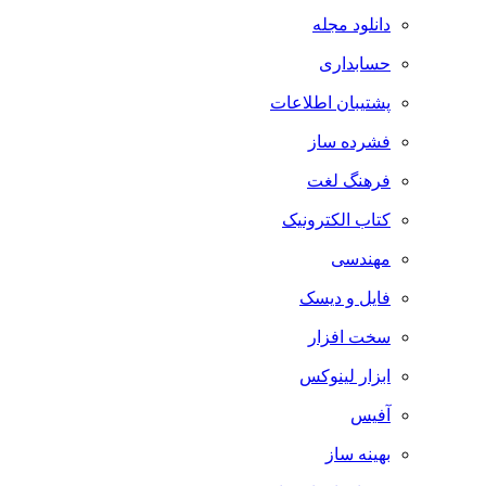
دانلود مجله
حسابداری
پشتیبان اطلاعات
فشرده ساز
فرهنگ لغت
کتاب الکترونیک
مهندسی
فایل و دیسک
سخت افزار
ابزار لینوکس
آفیس
بهینه ساز