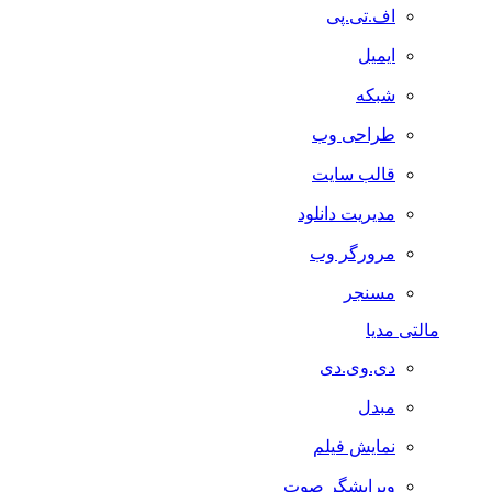
اف.تی.پی
ایمیل
شبکه
طراحی وب
قالب سایت
مدیریت دانلود
مرورگر وب
مسنجر
مالتی مدیا
دی.وی.دی
مبدل
نمایش فیلم
ویرایشگر صوت