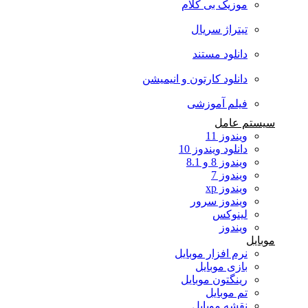
موزیک بی کلام
تیتراژ سریال
دانلود مستند
دانلود کارتون و انیمیشن
فیلم آموزشی
سیستم عامل
ویندوز 11
دانلود ویندوز 10
ویندوز 8 و 8.1
ویندوز 7
ویندوز xp
ویندوز سرور
لینوکس
ویندوز
موبایل
نرم افزار موبایل
بازی موبایل
رینگتون موبایل
تم موبایل
نقشه موبایل