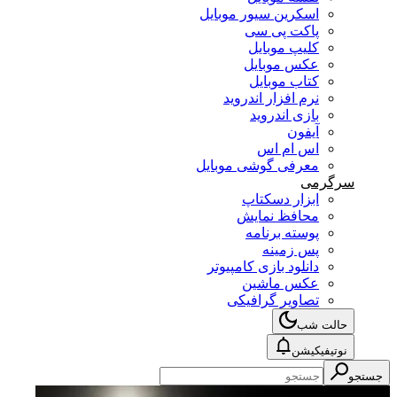
اسکرین سیور موبایل
پاکت پی سی
کلیپ موبایل
عکس موبایل
کتاب موبایل
نرم افزار اندروید
بازی اندروید
آیفون
اس ام اس
معرفی گوشی موبایل
سرگرمی
ابزار دسکتاپ
محافظ نمایش
پوسته برنامه
پس زمینه
دانلود بازی کامپیوتر
عکس ماشین
تصاویر گرافیکی
حالت شب
نوتیفیکیشن
جستجو