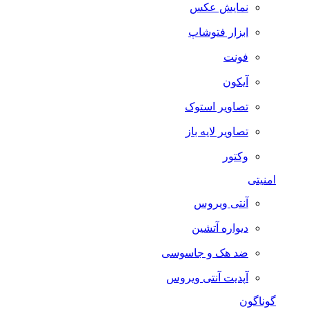
نمایش عکس
ابزار فتوشاپ
فونت
آیکون
تصاویر استوک
تصاویر لایه باز
وکتور
امنیتی
آنتی ویروس
دیواره آتشین
ضد هک و جاسوسی
آپدیت آنتی ویروس
گوناگون