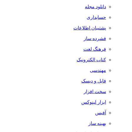
دانلود مجله
حسابداری
پشتیبان اطلاعات
فشرده ساز
فرهنگ لغت
کتاب الکترونیک
مهندسی
فایل و دیسک
سخت افزار
ابزار لینوکس
آفیس
بهینه ساز