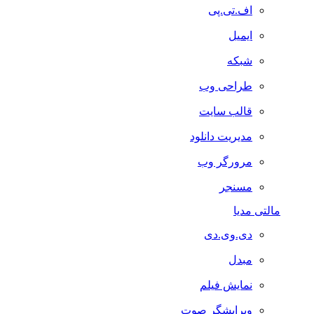
اف.تی.پی
ایمیل
شبکه
طراحی وب
قالب سایت
مدیریت دانلود
مرورگر وب
مسنجر
مالتی مدیا
دی.وی.دی
مبدل
نمایش فیلم
ویرایشگر صوت