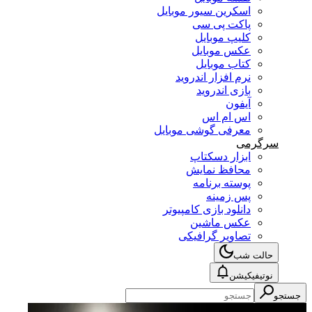
اسکرین سیور موبایل
پاکت پی سی
کلیپ موبایل
عکس موبایل
کتاب موبایل
نرم افزار اندروید
بازی اندروید
آیفون
اس ام اس
معرفی گوشی موبایل
سرگرمی
ابزار دسکتاپ
محافظ نمایش
پوسته برنامه
پس زمینه
دانلود بازی کامپیوتر
عکس ماشین
تصاویر گرافیکی
حالت شب
نوتیفیکیشن
جستجو