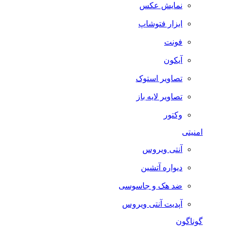
نمایش عکس
ابزار فتوشاپ
فونت
آیکون
تصاویر استوک
تصاویر لایه باز
وکتور
امنیتی
آنتی ویروس
دیواره آتشین
ضد هک و جاسوسی
آپدیت آنتی ویروس
گوناگون