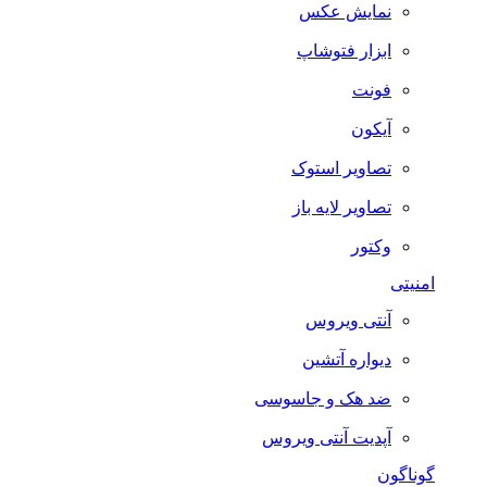
نمایش عکس
ابزار فتوشاپ
فونت
آیکون
تصاویر استوک
تصاویر لایه باز
وکتور
امنیتی
آنتی ویروس
دیواره آتشین
ضد هک و جاسوسی
آپدیت آنتی ویروس
گوناگون