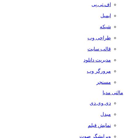
اف.تی.پی
ایمیل
شبکه
طراحی وب
قالب سایت
مدیریت دانلود
مرورگر وب
مسنجر
مالتی مدیا
دی.وی.دی
مبدل
نمایش فیلم
ویرایشگر صوت