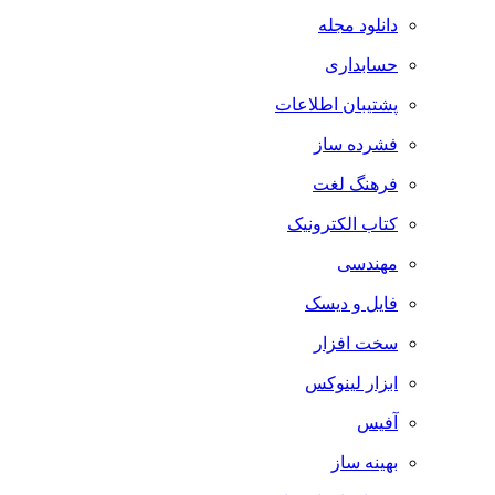
دانلود مجله
حسابداری
پشتیبان اطلاعات
فشرده ساز
فرهنگ لغت
کتاب الکترونیک
مهندسی
فایل و دیسک
سخت افزار
ابزار لینوکس
آفیس
بهینه ساز