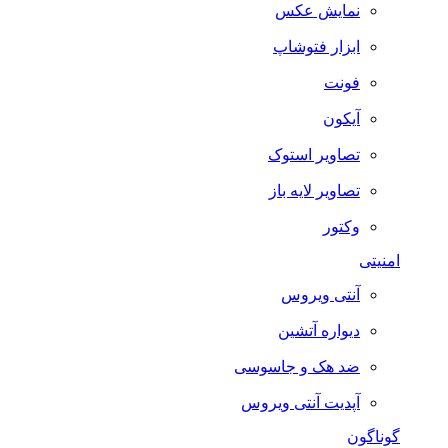
نمایش عکس
ابزار فتوشاپ
فونت
آیکون
تصاویر استوک
تصاویر لایه باز
وکتور
امنیتی
آنتی ویروس
دیواره آتشین
ضد هک و جاسوسی
آپدیت آنتی ویروس
گوناگون