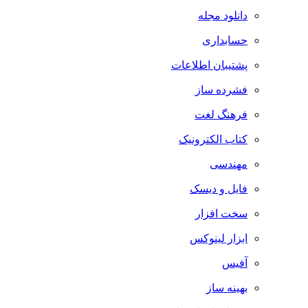
دانلود مجله
حسابداری
پشتیبان اطلاعات
فشرده ساز
فرهنگ لغت
کتاب الکترونیک
مهندسی
فایل و دیسک
سخت افزار
ابزار لینوکس
آفیس
بهینه ساز