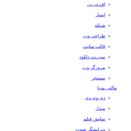
اف.تی.پی
ایمیل
شبکه
طراحی وب
قالب سایت
مدیریت دانلود
مرورگر وب
مسنجر
مالتی مدیا
دی.وی.دی
مبدل
نمایش فیلم
ویرایشگر صوت