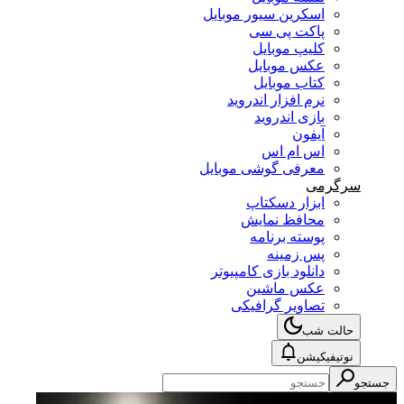
اسکرین سیور موبایل
پاکت پی سی
کلیپ موبایل
عکس موبایل
کتاب موبایل
نرم افزار اندروید
بازی اندروید
آیفون
اس ام اس
معرفی گوشی موبایل
سرگرمی
ابزار دسکتاپ
محافظ نمایش
پوسته برنامه
پس زمینه
دانلود بازی کامپیوتر
عکس ماشین
تصاویر گرافیکی
حالت شب
نوتیفیکیشن
جستجو