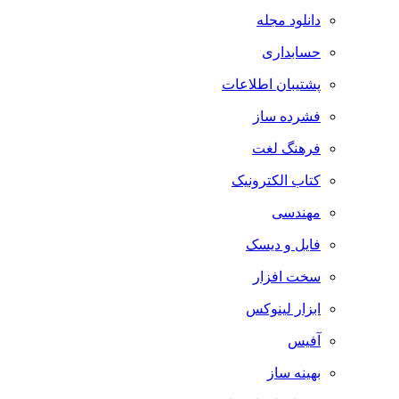
دانلود مجله
حسابداری
پشتیبان اطلاعات
فشرده ساز
فرهنگ لغت
کتاب الکترونیک
مهندسی
فایل و دیسک
سخت افزار
ابزار لینوکس
آفیس
بهینه ساز