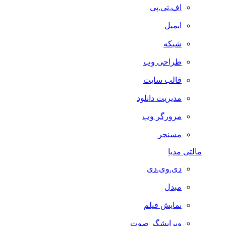
اف.تی.پی
ایمیل
شبکه
طراحی وب
قالب سایت
مدیریت دانلود
مرورگر وب
مسنجر
مالتی مدیا
دی.وی.دی
مبدل
نمایش فیلم
ویرایشگر صوت