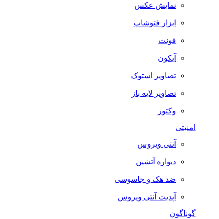
نمایش عکس
ابزار فتوشاپ
فونت
آیکون
تصاویر استوک
تصاویر لایه باز
وکتور
امنیتی
آنتی ویروس
دیواره آتشین
ضد هک و جاسوسی
آپدیت آنتی ویروس
گوناگون