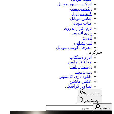
اسکرین سیور موبایل
پاکت پی سی
کلیپ موبایل
عکس موبایل
کتاب موبایل
نرم افزار اندروید
بازی اندروید
آیفون
اس ام اس
معرفی گوشی موبایل
سرگرمی
ابزار دسکتاپ
محافظ نمایش
پوسته برنامه
پس زمینه
دانلود بازی کامپیوتر
عکس ماشین
تصاویر گرافیکی
حالت شب
نوتیفیکیشن
جستجو