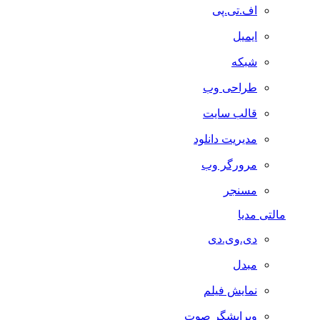
اف.تی.پی
ایمیل
شبکه
طراحی وب
قالب سایت
مدیریت دانلود
مرورگر وب
مسنجر
مالتی مدیا
دی.وی.دی
مبدل
نمایش فیلم
ویرایشگر صوت