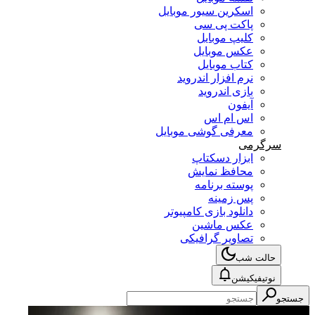
اسکرین سیور موبایل
پاکت پی سی
کلیپ موبایل
عکس موبایل
کتاب موبایل
نرم افزار اندروید
بازی اندروید
آیفون
اس ام اس
معرفی گوشی موبایل
سرگرمی
ابزار دسکتاپ
محافظ نمایش
پوسته برنامه
پس زمینه
دانلود بازی کامپیوتر
عکس ماشین
تصاویر گرافیکی
حالت شب
نوتیفیکیشن
جستجو