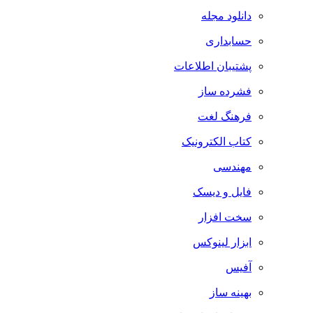
دانلود مجله
حسابداری
پشتیبان اطلاعات
فشرده ساز
فرهنگ لغت
کتاب الکترونیک
مهندسی
فایل و دیسک
سخت افزار
ابزار لینوکس
آفیس
بهینه ساز