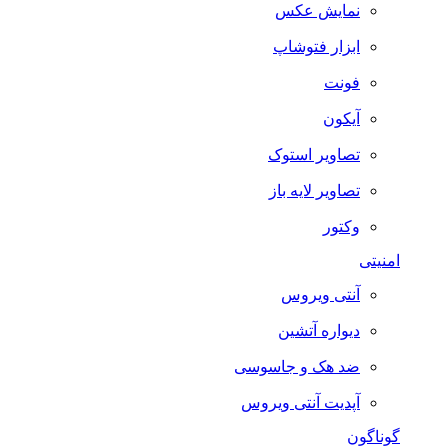
نمایش عکس
ابزار فتوشاپ
فونت
آیکون
تصاویر استوک
تصاویر لایه باز
وکتور
امنیتی
آنتی ویروس
دیواره آتشین
ضد هک و جاسوسی
آپدیت آنتی ویروس
گوناگون