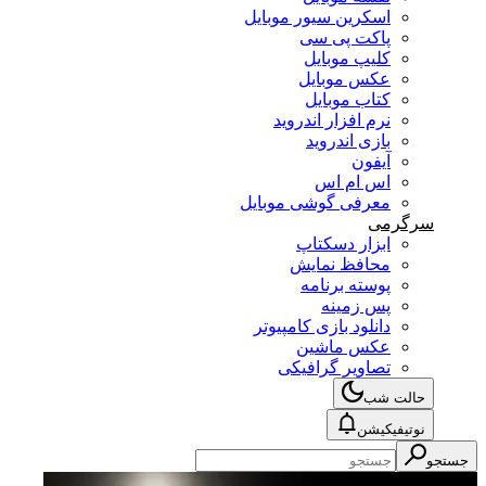
اسکرین سیور موبایل
پاکت پی سی
کلیپ موبایل
عکس موبایل
کتاب موبایل
نرم افزار اندروید
بازی اندروید
آیفون
اس ام اس
معرفی گوشی موبایل
سرگرمی
ابزار دسکتاپ
محافظ نمایش
پوسته برنامه
پس زمینه
دانلود بازی کامپیوتر
عکس ماشین
تصاویر گرافیکی
حالت شب
نوتیفیکیشن
جستجو