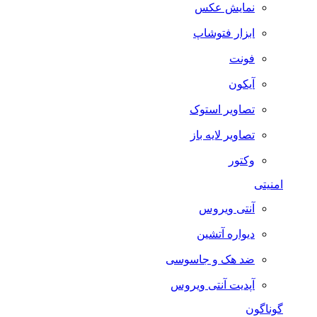
نمایش عکس
ابزار فتوشاپ
فونت
آیکون
تصاویر استوک
تصاویر لایه باز
وکتور
امنیتی
آنتی ویروس
دیواره آتشین
ضد هک و جاسوسی
آپدیت آنتی ویروس
گوناگون