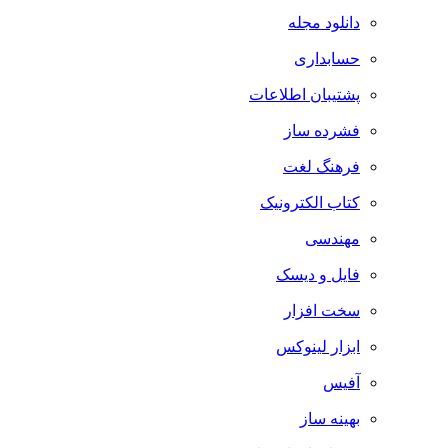
دانلود مجله
حسابداری
پشتیبان اطلاعات
فشرده ساز
فرهنگ لغت
کتاب الکترونیک
مهندسی
فایل و دیسک
سخت افزار
ابزار لینوکس
آفیس
بهینه ساز