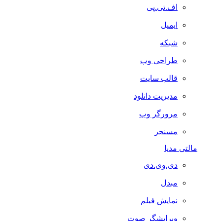
اف.تی.پی
ایمیل
شبکه
طراحی وب
قالب سایت
مدیریت دانلود
مرورگر وب
مسنجر
مالتی مدیا
دی.وی.دی
مبدل
نمایش فیلم
ویرایشگر صوت